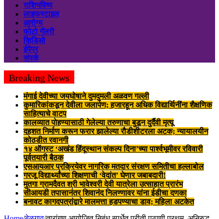
राशिभविष्य
लाइफस्टाइल
आरोग्य
फोटो गॅलरी
व्हिडिओ
ईपेपर
संपर्क
Breaking News
मंगाई देवीच्या जयघोषाने दुमदुमली अळवण गल्ली
कुमारिकांकडून देवीला जलार्पण; हजारहून अधिक विद्यार्थिनींना शैक्षणिक
साहित्याचे वाटप
कालव्यात पोहण्यासाठी गेलेल्या तरुणाचा बुडून दुर्दैवी मृत्यू
दहशत निर्माण करून फरार झालेल्या रौडीशीटरला अटक; न्यायालयीन
कोठडीत रवानगी
१४ ऑगस्ट ‘अखंड हिंदूस्थान संकल्प दिना’च्या पार्श्वभूमीवर रविवारी
पूर्वतयारी बैठक
एसआयआर प्रक्रियेवर नागरिक मतदार संरक्षण समितीचा हल्लाबोल
गरजू विद्यार्थ्यांच्या शिक्षणाची ‘वेदांत’ घेणार जबाबदारी!
मुतगा ग्रामदैवत श्री भावेश्वरी देवी यात्रेला उत्साहात प्रारंभ
सीआयडी तपासानंतर शिवानंद निलण्णावर यांना ईडीचा दणका
बनावट कागदपत्रांद्वारे मालमत्ता हडपण्याचा डाव; महिला अटकेत
Home
/
बेळगाव
/
तारांगण आयोजित निबंध स्पर्धेत प्रीती पठाणी प्रथम, अनिरुद्ध