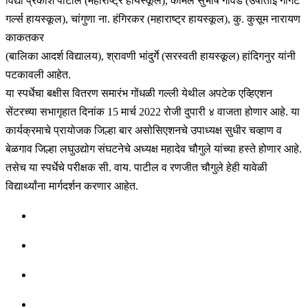
विद्या प्रकाश पाटील (महाराष्ट्र हायस्कूल), कोमल सुभाष गावडे (उषाताई गोगटे
गर्ल्स हायस्कूल), चांगुणा ना. हंगिरकर (महाराष्ट्र हायस्कूल), कु. कुसूम नारायण
काकतकर
(बालिका आदर्श विद्यालय), श्रावणी भांदुर्गे (सरस्वती हायस्कूल) हांदिगनुर यांनी
पटकावली आहेत.
या स्पर्धेचा बक्षीस वितरण समारंभ गोंधळी गल्ली येथील अपटेक एव्हिएशन
सेंटरच्या सभागृहात दिनांक 15 मार्च 2022 रोजी दुपारी ४ वाजता होणार आहे. या
कार्यक्रमाचे प्रायोजक जिल्हा बार असोसिएशनचे उपाध्यक्ष सुधीर चव्हाण व
बेळगाव जिल्हा लघुउद्योग संघटनेचे अध्यक्ष महादेव चौगुले यांच्या हस्ते होणार आहे.
तसेच या स्पर्धेचे परीक्षक सी. वाय. पाटील व रणजीत चौगुले हेही यावेळी
विद्यार्थ्यांना मार्गदर्शन करणार आहेत.