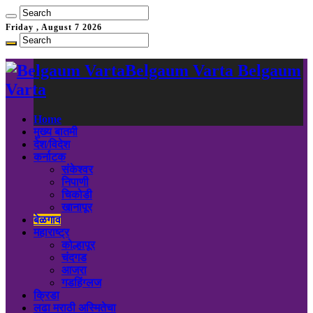
Friday , August 7 2026
Belgaum Varta Belgaum
Varta
Home
मुख्य बातमी
देश/विदेश
कर्नाटक
संकेश्वर
निपाणी
चिकोडी
खानापूर
बेळगाव
महाराष्ट्र
कोल्हापूर
चंदगड
आजरा
गडहिंग्लज
क्रिडा
लढा मराठी अस्मितेचा