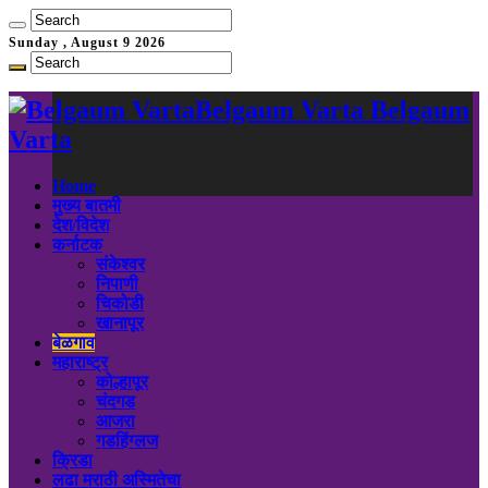
Sunday , August 9 2026
Belgaum Varta Belgaum
Varta
Home
मुख्य बातमी
देश/विदेश
कर्नाटक
संकेश्वर
निपाणी
चिकोडी
खानापूर
बेळगाव
महाराष्ट्र
कोल्हापूर
चंदगड
आजरा
गडहिंग्लज
क्रिडा
लढा मराठी अस्मितेचा