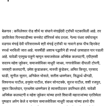
बेळगाव : कपिलेश्वर रोड शौर्य या संघाने मंगाईदेवी ट्रॉफी पटकाविली आहे. तर
उपविजेता पिरनवाडीच्या सनसेट वॉरियर्स संघ ठरला. गेल्या पंधरा वर्षापासून
वडगाव मंगाई देवी परिसरामध्ये श्री मंगाई ट्रॉफी या नावाने हाफ पीच क्रिकेट
स्पर्धा भरविली जात आहे. यावर्षीही अशाच पद्धतीने ही स्पर्धा उत्साहात पार पडली
आहे. यावेळी प्रमुख पाहुणे म्हणून समाजसेवक अभिषेक कलघटगी, एपीएमसी
सदस्य महेश जुवेकर, समाजसेविका माधुरी जाधव, नगरसेविका दीपाली टोपगी,
जयश्री कलघटगी, उमेश कुडाळकर, मारुती कुंडेकर, अमित कित्तूर, प्रसाद
घाडी, सुनील सुतार, अनिकेत भोसले, सतीश धामणेकर, सिद्धार्थ धोंगडी,
विश्वनाथ पाटील, हनुमंत पाटील, शंकर सोनटक्के, सुरज पाटील, शशी रजपुत,
तुषार किल्लेदार, प्रथमेश धामणेकर हे व्यासपीठावर उपस्थित होते. यावेळी
अभिषेक कलघटगी व महेश जुवेकर यांच्या हस्ते शिवाजी महाराजांच्या प्रतिमेला
पुष्पहार अर्पण केले व यानंतर समाजसेविका माधुरी जाधव यांच्या हस्ते दीप