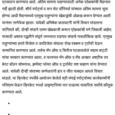
प्रज्वलन करण्यात आले. अंतिम सामना पाहण्यासाठी अनेक प्रेक्षकांची मैदानात
गर्दी झाली होती. शौर्य स्पोर्ट्स व सन सेट वॉरियर्स यांच्यात अंतिम सामना सुरू
होण्या आधी मैदानामध्ये प्रमुख पाहुण्यांना खेळाडूंची ओळख करून देण्यात आली
यानंतर नाणेफेक झाला. यावेळी अभिषेक कलघटगी यांनी विचार मांडताना
सांगितले की, दोन्ही संघाने उत्तम खेळबाजी करून प्रेक्षकांची मने जिंकली आहेत.
यासाठी अशाच पद्धतीने संपूर्ण जगभरात वडगाव संघाचे नावलौकिक व्हावे. प्रमुख
पाहुण्यांच्या हस्ते विजेता व उपविजेता संघाला रोख रक्कम व ट्रॉफी देऊन
सन्मानित करण्यात आले. तसेच मॅन ऑफ द सिरीज पटकावलेले सद्दाम कट्टी
यांचा सत्कार करण्यात आला. व फायनल मॅन ऑफ द मॅच अजहर अश्रीफ तर
बेस्ट बॉलर सोमनाथ, इम्पॅक्ट प्लेयर ऑफ द टूर्नामेंट यश चव्हाण यांना देण्यात
आले. यावेळी दोन्ही संघाच्या कर्णधारांनी हार व जीत याबद्दल आपले विचार
मांडले. या क्रिकेट स्पर्धेचे आयोजन केलेले श्री मंगाई स्पोर्ट्सच्या कार्यकर्त्यांनी
परिश्रम घेऊन क्रिकेट स्पर्धा उत्कृष्टरित्या पार पाडल्या याकरिता सर्वांचे कौतुक
करण्यात आले.