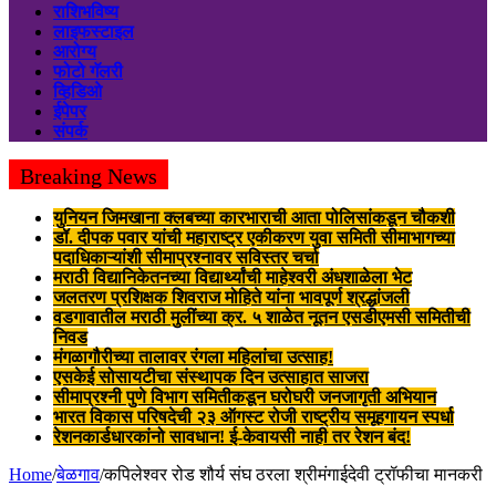
राशिभविष्य
लाइफस्टाइल
आरोग्य
फोटो गॅलरी
व्हिडिओ
ईपेपर
संपर्क
Breaking News
युनियन जिमखाना क्लबच्या कारभाराची आता पोलिसांकडून चौकशी
डॉ. दीपक पवार यांची महाराष्ट्र एकीकरण युवा समिती सीमाभागच्या
पदाधिकाऱ्यांशी सीमाप्रश्नावर सविस्तर चर्चा
मराठी विद्यानिकेतनच्या विद्यार्थ्यांची माहेश्वरी अंधशाळेला भेट
जलतरण प्रशिक्षक शिवराज मोहिते यांना भावपूर्ण श्रद्धांजली
वडगावातील मराठी मुलींच्या क्र. ५ शाळेत नूतन एसडीएमसी समितीची
निवड
मंगळागौरीच्या तालावर रंगला महिलांचा उत्साह!
एसकेई सोसायटीचा संस्थापक दिन उत्साहात साजरा
सीमाप्रश्नी पुणे विभाग समितीकडून घरोघरी जनजागृती अभियान
भारत विकास परिषदेची २३ ऑगस्ट रोजी राष्ट्रीय समूहगायन स्पर्धा
रेशनकार्डधारकांनो सावधान! ई-केवायसी नाही तर रेशन बंद!
Home
/
बेळगाव
/
कपिलेश्वर रोड शौर्य संघ ठरला श्रीमंगाईदेवी ट्रॉफीचा मानकरी