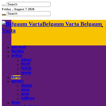
Friday , August 7 2026
Belgaum Varta Belgaum
Varta
मुख्य बातमी
देश/विदेश
कर्नाटक
संकेश्वर
निपाणी
चिकोडी
खानापूर
बेळगाव
महाराष्ट्र
कोल्हापूर
चंदगड
आजरा
गडहिंग्लज
क्रिडा