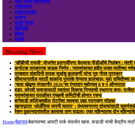
लढा मराठी अस्मितेचा
राशिभविष्य
लाइफस्टाइल
आरोग्य
फोटो गॅलरी
व्हिडिओ
ईपेपर
संपर्क
Breaking News
‘व्हीबीजी रामजी’ योजनेत हलगर्जीपणा केल्यास पीडीओंचे निलंबन : मंत्री ख
कर्नाटक सरकारचा कडक निर्णय : ग्रामपंचायत हद्दीत फक्त मातीच्या गणेशम
प्रख्यात संवादिनी वादक सुधांशु कुलकर्णी यांना गुरु गौरव पुरस्कार
सीमाभागातील मराठी शाळांना पुस्तके देण्यास हालचाल; युवा समितीच्या 
‘चला खेळूया मंगळागौर 2026’चा रंगतदार महोत्सव 8 व 9 ऑगस्टला
वडर, कोरवी समाजासाठी स्वतंत्र विकास निगमाची स्थापना करा; राजेंद्
ग्रामपंचायत पातळीवर पंचहमी कमिटीची होणार रचना
बागेवाडी कॉलेजमधील रोट्रॅक्ट क्लबचा उद्या पदग्रहण सोहळा
खानापूरात ‘ओअँसिस जननी यात्रा’ : वंध्यत्वग्रस्त दांपत्यांसाठी सुवर्णसंध
रेशन दुकानदारांवरील कामाचा ताण वाढला; एका महिन्यातच दोन महिन्यांचे
Home
/
बेळगाव
/
बेळगावच्या आयटी पार्क संदर्भात खास. कडाडी यांची केंद्रीय मंत्र