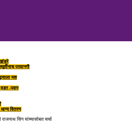
ांड्रे
ूर्तींनाच परवानगी
लढ्याला यश
र वडर -पवार
ी
 धान्य वितरण
ी राजनाथ सिंग यांच्यासोबत चर्चा