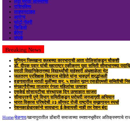
लढा मराठी अस्मितेचा
राशिभविष्य
लाइफस्टाइल
आरोग्य
फोटो गॅलरी
व्हिडिओ
ईपेपर
संपर्क
Breaking News
युनियन जिमखाना क्लबच्या कारभाराची आता पोलिसांकडून चौकशी
डॉ. दीपक पवार यांची महाराष्ट्र एकीकरण युवा समिती सीमाभागच्या पदाधिक
मराठी विद्यानिकेतनच्या विद्यार्थ्यांची माहेश्वरी अंधशाळेला भेट
जलतरण प्रशिक्षक शिवराज मोहिते यांना भावपूर्ण श्रद्धांजली
वडगावातील मराठी मुलींच्या क्र. ५ शाळेत नूतन एसडीएमसी समितीची नि
मंगळागौरीच्या तालावर रंगला महिलांचा उत्साह!
एसकेई सोसायटीचा संस्थापक दिन उत्साहात साजरा
सीमाप्रश्नी पुणे विभाग समितीकडून घरोघरी जनजागृती अभियान
भारत विकास परिषदेची २३ ऑगस्ट रोजी राष्ट्रीय समूहगायन स्पर्धा
रेशनकार्डधारकांनो सावधान! ई-केवायसी नाही तर रेशन बंद!
Home
/
बेळगाव
/
खानापुरातील डोंबारी समाजाच्या स्मशानभूमीवर अतिक्रमणाचे र