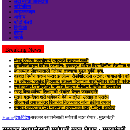
लढा मराठी अस्मितेचा
राशिभविष्य
लाइफस्टाइल
आरोग्य
फोटो गॅलरी
व्हिडिओ
ईपेपर
संपर्क
Breaking News
मंगाई देवीच्या जयघोषाने दुमदुमली अळवण गल्ली
कुमारिकांकडून देवीला जलार्पण; हजारहून अधिक विद्यार्थिनींना शैक्षणिक स
कालव्यात पोहण्यासाठी गेलेल्या तरुणाचा बुडून दुर्दैवी मृत्यू
दहशत निर्माण करून फरार झालेल्या रौडीशीटरला अटक; न्यायालयीन क
१४ ऑगस्ट ‘अखंड हिंदूस्थान संकल्प दिना’च्या पार्श्वभूमीवर रविवारी पूर्व
एसआयआर प्रक्रियेवर नागरिक मतदार संरक्षण समितीचा हल्लाबोल
गरजू विद्यार्थ्यांच्या शिक्षणाची ‘वेदांत’ घेणार जबाबदारी!
मुतगा ग्रामदैवत श्री भावेश्वरी देवी यात्रेला उत्साहात प्रारंभ
सीआयडी तपासानंतर शिवानंद निलण्णावर यांना ईडीचा दणका
बनावट कागदपत्रांद्वारे मालमत्ता हडपण्याचा डाव; महिला अटकेत
Home
/
देश/विदेश
/
सरकार स्थापनेसाठी मगोपची मदत घेणार : मुख्यमंत्री
सरकार स्थापनेसाठी मगोपची मदत घेणार : मुख्यमंत्री