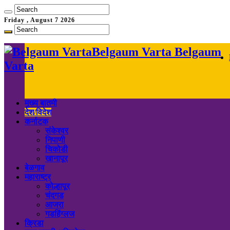
Friday , August 7 2026
Belgaum Varta Belgaum
Varta
मुख्य बातमी
देश/विदेश
कर्नाटक
संकेश्वर
निपाणी
चिकोडी
खानापूर
बेळगाव
महाराष्ट्र
कोल्हापूर
चंदगड
आजरा
गडहिंग्लज
क्रिडा