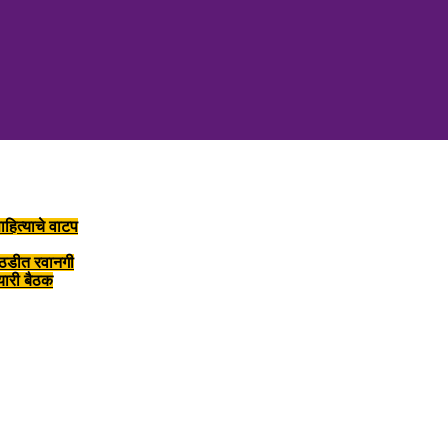
ाहित्याचे वाटप
ोठडीत रवानगी
तयारी बैठक