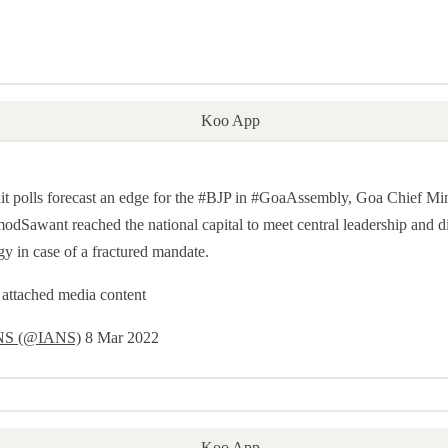
Koo App
it polls forecast an edge for the #BJP in #GoaAssembly, Goa Chief Min
odSawant reached the national capital to meet central leadership and d
egy in case of a fractured mandate.
attached media content
NS (@IANS)
8 Mar 2022
Koo App