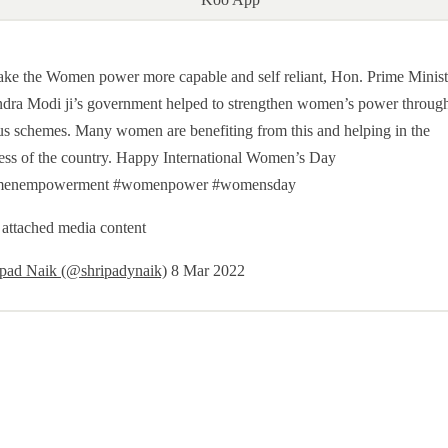
ke the Women power more capable and self reliant, Hon. Prime Minist
dra Modi ji’s government helped to strengthen women’s power throug
us schemes. Many women are benefiting from this and helping in the
ess of the country. Happy International Women’s Day
enempowerment #womenpower #womensday
attached media content
ipad Naik (@shripadynaik)
8 Mar 2022