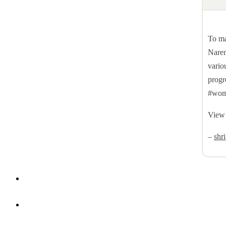
To ma
Naren
vario
progr
#wom
View 
–
shr