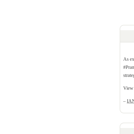
As ex
#Pram
strat
View 
–
IA