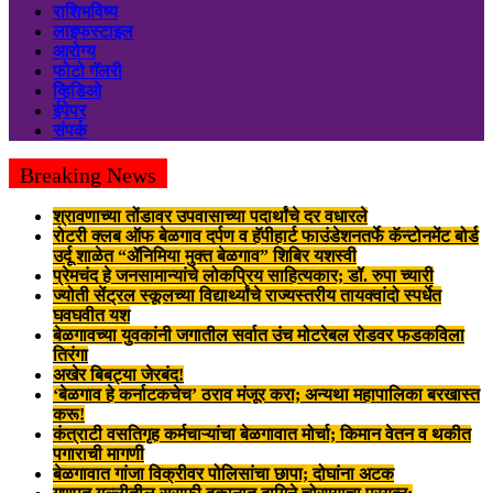
राशिभविष्य
लाइफस्टाइल
आरोग्य
फोटो गॅलरी
व्हिडिओ
ईपेपर
संपर्क
Breaking News
श्रावणाच्या तोंडावर उपवासाच्या पदार्थांचे दर वधारले
रोटरी क्लब ऑफ बेळगाव दर्पण व हॅपीहार्ट फाउंडेशनतर्फे कॅन्टोनमेंट बोर्ड
उर्दू शाळेत “ॲनिमिया मुक्त बेळगाव” शिबिर यशस्वी
प्रेमचंद हे जनसामान्यांचे लोकप्रिय साहित्यकार; डॉ. रुपा च्यारी
ज्योती सेंट्रल स्कूलच्या विद्यार्थ्यांचे राज्यस्तरीय तायक्वांदो स्पर्धेत
घवघवीत यश
बेळगावच्या युवकांनी जगातील सर्वात उंच मोटरेबल रोडवर फडकविला
तिरंगा
अखेर बिबट्या जेरबंद!
‘बेळगाव हे कर्नाटकचेच’ ठराव मंजूर करा; अन्यथा महापालिका बरखास्त
करू!
कंत्राटी वसतिगृह कर्मचाऱ्यांचा बेळगावात मोर्चा; किमान वेतन व थकीत
पगाराची मागणी
बेळगावात गांजा विक्रीवर पोलिसांचा छापा; दोघांना अटक