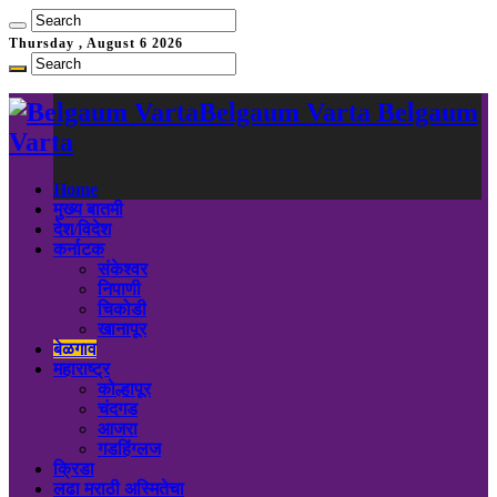
Thursday , August 6 2026
Belgaum Varta Belgaum
Varta
Home
मुख्य बातमी
देश/विदेश
कर्नाटक
संकेश्वर
निपाणी
चिकोडी
खानापूर
बेळगाव
महाराष्ट्र
कोल्हापूर
चंदगड
आजरा
गडहिंग्लज
क्रिडा
लढा मराठी अस्मितेचा