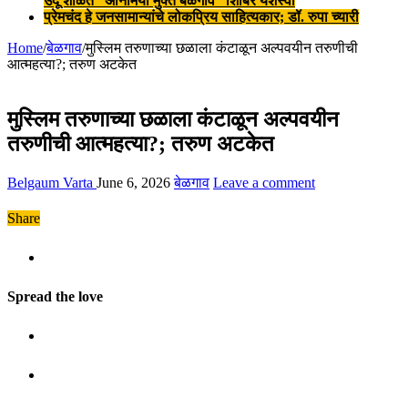
उर्दू शाळेत “ॲनिमिया मुक्त बेळगाव” शिबिर यशस्वी
प्रेमचंद हे जनसामान्यांचे लोकप्रिय साहित्यकार; डॉ. रुपा च्यारी
Home
/
बेळगाव
/
मुस्लिम तरुणाच्या छळाला कंटाळून अल्पवयीन तरुणीची
आत्महत्या?; तरुण अटकेत
मुस्लिम तरुणाच्या छळाला कंटाळून अल्पवयीन
तरुणीची आत्महत्या?; तरुण अटकेत
Belgaum Varta
June 6, 2026
बेळगाव
Leave a comment
Share
Spread the love