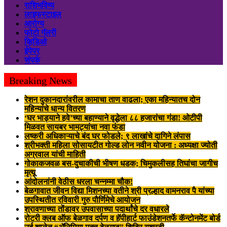
राशिभविष्य
लाइफस्टाइल
आरोग्य
फोटो गॅलरी
व्हिडिओ
ईपेपर
संपर्क
Breaking News
रेशन दुकानदारांवरील कामाचा ताण वाढला; एका महिन्यातच दोन
महिन्यांचे धान्य वितरण
‘घर भाड्याने हवे’च्या बहाण्याने वृद्धेला ८८ हजारांचा गंडा! ओटीपी
मिळवत सायबर भामट्यांचा नवा फंडा
लष्करी अधिकाऱ्याचे बंद घर फोडले; ९ लाखांचे दागिने लंपास
श्रीभक्ती महिला सोसायटीत गोल्ड लोन नवीन योजना : अध्यक्षा ज्योती
अग्रवाल यांची माहिती
गोकाकजवळ बस-दुचाकीची भीषण धडक; चिमुकलीसह तिघांचा जागीच
मृत्यू
आंदोलनांनी वेठीस धरला चन्नम्मा चौक!
बेळगावात जीवन विद्या मिशनच्या वतीने श्री प्रल्हाद वामनराव पै यांच्या
उपस्थितीत रविवारी गुरु पौर्णिमेचे आयोजन
श्रावणाच्या तोंडावर उपवासाच्या पदार्थांचे दर वधारले
रोटरी क्लब ऑफ बेळगाव दर्पण व हॅपीहार्ट फाउंडेशनतर्फे कॅन्टोनमेंट बोर्ड