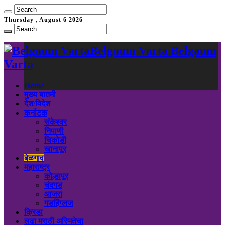
Thursday , August 6 2026
Belgaum Varta Belgaum
Varta
Home
मुख्य बातमी
देश/विदेश
कर्नाटक
संकेश्वर
निपाणी
चिकोडी
खानापूर
बेळगाव
महाराष्ट्र
कोल्हापूर
चंदगड
आजरा
गडहिंग्लज
क्रिडा
लढा मराठी अस्मितेचा