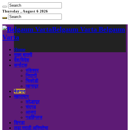
Thursday , August 6 2026
Belgaum Varta Belgaum
Varta
Home
मुख्य बातमी
देश/विदेश
कर्नाटक
संकेश्वर
निपाणी
चिकोडी
खानापूर
बेळगाव
महाराष्ट्र
कोल्हापूर
चंदगड
आजरा
गडहिंग्लज
क्रिडा
लढा मराठी अस्मितेचा