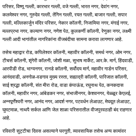
परिसर, विष्णू गल्ली, कारभार गल्ली, वजे गल्ली, भारत नगर, देवांग नगर,
कलमेश्वर नगर, गुरुदेव गल्ली, तेंगिन गल्ली, रयत गल्ली, बाजार गल्ली, सपार
गल्ली, मल्लिकार्जुन मंदिर परिसर, नेकार कॉलनी, निजामिया नगर, मंगाई नगर,
मल्लप्रभा नगर, कल्याण नगर, गणेश पेठ, कुलकर्णी कॉलनी, रेणुका नगर, लक्ष्मी
गल्ली आदी भागांतील नागरिकांना वीजबंदीचा सामना करावा लागणार आहे.
तसेच महाद्वार रोड, कपिलेश्वर कॉलनी, महावीर कॉलनी, समर्थ नगर, ओम नगर,
टीचर्स कॉलनी, शृंगेरी कॉलनी, जोशी मळा, सुभाष मार्केट, आर.के. मार्ग, हिंदवाडी,
आरपीडी रोड, भाग्यनगर, रानडे कॉलनी, सर्वोदय मार्ग, महावीर गार्डन परिसर,
आनंदवाडी, अनगोळ-वडगाव मुख्य रस्ता, सह्याद्री कॉलनी, पारिजात कॉलनी,
साई श्रद्धा कॉलनी, संत मीरा रोड, वाडा कंपाऊंड, रघुनाथ पेठ, कनकदास
कॉलनी, महावीर नगर, आंबेडकर नगर, संभाजीनगर, केशवनगर, येळ्ळूर केएलई,
अन्नपूर्णेश्वरी नगर, आनंद नगर, आदर्श नगर, पटवर्धन लेआउट, मेघदूत लेआउट,
घुमटमाळ, नाथपै सर्कल आणि जेल शाळा परिसरातील वीजपुरवठाही बंद राहणार
आहे.
रविवारी सुट्टीचा दिवस असल्याने घरगुती, व्यावसायिक तसेच अन्य कामांवर