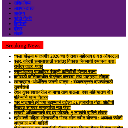
राशिभविष्य
लाइफस्टाइल
आरोग्य
फोटो गॅलरी
व्हिडिओ
ईपेपर
संपर्क
Breaking News
‘चला खेळूया मंगळागौर 2026’चा रंगतदार महोत्सव 8 व 9 ऑगस्टला
वडर, कोरवी समाजासाठी स्वतंत्र विकास निगमाची स्थापना करा;
राजेंद्र वडर -पवार
ग्रामपंचायत पातळीवर पंचहमी कमिटीची होणार रचना
बागेवाडी कॉलेजमधील रोट्रॅक्ट क्लबचा उद्या पदग्रहण सोहळा
खानापूरात ‘ओअँसिस जननी यात्रा’ : वंध्यत्वग्रस्त दांपत्यांसाठी
सुवर्णसंधी
रेशन दुकानदारांवरील कामाचा ताण वाढला; एका महिन्यातच दोन
महिन्यांचे धान्य वितरण
‘घर भाड्याने हवे’च्या बहाण्याने वृद्धेला ८८ हजारांचा गंडा! ओटीपी
मिळवत सायबर भामट्यांचा नवा फंडा
लष्करी अधिकाऱ्याचे बंद घर फोडले; ९ लाखांचे दागिने लंपास
श्रीभक्ती महिला सोसायटीत गोल्ड लोन नवीन योजना : अध्यक्षा ज्योती
अग्रवाल यांची माहिती