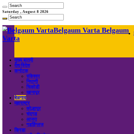
Saturday , August 8 2026
Belgaum Varta Belgaum
Varta
मुख्य बातमी
देश/विदेश
कर्नाटक
संकेश्वर
निपाणी
चिकोडी
खानापूर
बेळगाव
महाराष्ट्र
कोल्हापूर
चंदगड
आजरा
गडहिंग्लज
क्रिडा