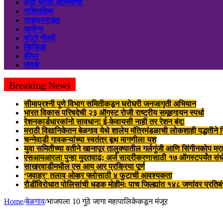
लढा मराठी अस्मितेचा
राशिभविष्य
लाइफस्टाइल
आरोग्य
फोटो गॅलरी
व्हिडिओ
ईपेपर
संपर्क
Breaking News
सीमाप्रश्नी पुणे विभाग समितीकडून घरोघरी जनजागृती अभियान
भारत विकास परिषदेची २३ ऑगस्ट रोजी राष्ट्रीय समूहगायन स्पर्धा
रेशनकार्डधारकांनो सावधान! ई-केवायसी नाही तर रेशन बंद!
मराठी विद्यानिकेतन बेळगाव येथे शालेय मंत्रिमंडळाची लोकशाही पद्धतीने
चन्नेवाडी गावकऱ्यांच्या स्वतंत्र बूथ मागणीला यश
युवा समितीच्या वतीने खानापूर तालुक्यातील गर्लगुंजी आणि सिंगीनकोप मर
एसआयआरला पुन्हा मुदतवाढ; अर्ज सादरीकरणासाठी १७ ऑगस्टपर्यंत संध
साखरवाडीमधील एस आय आर प्रक्रिया पूर्ण
‘जवाहर’ तलाव ओव्हर फ्लोसाठी ४ फुटाची आवश्यकता
रौडींविरोधात पोलिसांची धडक मोहीम; पाच जिल्ह्यांत १४८ जणांवर प्रतिब
Home
/
बेळगाव
/
भाजपला 10 गुंठे जागा महापालिकेकडून मंजूर