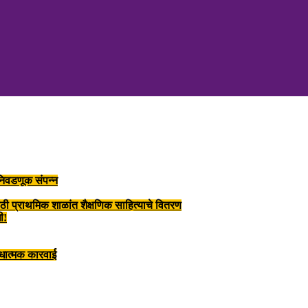
 निवडणूक संपन्न
ाठी प्राथमिक शाळांत शैक्षणिक साहित्याचे वितरण
ी!
ंधात्मक कारवाई