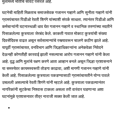
मुलांमध्ये भीतीचे सावट पसरले आहे.
घटनेची माहिती मिळताच समाजसेवक गजानन गव्हाणे आणि सुनीता गव्हाणे यांनी
ग्रामपंचायत पिडीओ रेवती शिगंगे यांच्याशी संपर्क साधला. त्यानंतर पिडीओ आणि
कर्मचाऱ्यांनी घटनास्थळी धाव घेत गजानन गव्हाणे व स्थानिक तरुणांच्या मदतीने
पिसाळलेल्या कुत्र्याला जेरबंद केले. काकती गावात मोकाट कुत्र्यांची संख्या
दिवसेंदिवस वाढत असून सर्वसामान्यांचे रस्त्यावरून चालणे कठीण झाले आहे.
यापूर्वी ग्रामपंचायत, वनविभाग आणि जिल्हाधिकाऱ्यांना अनेकवेळा निवेदने
देऊनही कोणतीही कारवाई झाली नसल्याचा आरोप गजानन गव्हाणे यांनी केला
आहे. वृद्ध आणि मुलांचे रक्षण करणे आता आव्हान बनले असून जिल्हा प्रशासनाने
या समस्येवर कायमस्वरूपी तोडगा काढावा, अशी मागणी गजानन गव्हाणे यांनी
केली आहे. पिसाळलेल्या कुत्र्याला पकडण्यासाठी ग्रामपंचायतीने योग्य पावले
उचलली असल्याचे रेवती शिगंगे यांनी म्हटले आहे. कुत्र्याला पकडल्यानंतर
नागरिकांनी सुटकेचा निश्वास टाकला असला तरी वारंवार घडणाऱ्या अशा
घटनांमुळे प्रशासनावर तीव्र नाराजी व्यक्त केली जात आहे.