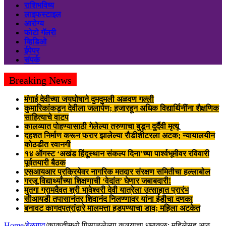
राशिभविष्य
लाइफस्टाइल
आरोग्य
फोटो गॅलरी
व्हिडिओ
ईपेपर
संपर्क
Breaking News
मंगाई देवीच्या जयघोषाने दुमदुमली अळवण गल्ली
कुमारिकांकडून देवीला जलार्पण; हजारहून अधिक विद्यार्थिनींना शैक्षणिक
साहित्याचे वाटप
कालव्यात पोहण्यासाठी गेलेल्या तरुणाचा बुडून दुर्दैवी मृत्यू
दहशत निर्माण करून फरार झालेल्या रौडीशीटरला अटक; न्यायालयीन
कोठडीत रवानगी
१४ ऑगस्ट ‘अखंड हिंदूस्थान संकल्प दिना’च्या पार्श्वभूमीवर रविवारी
पूर्वतयारी बैठक
एसआयआर प्रक्रियेवर नागरिक मतदार संरक्षण समितीचा हल्लाबोल
गरजू विद्यार्थ्यांच्या शिक्षणाची ‘वेदांत’ घेणार जबाबदारी!
मुतगा ग्रामदैवत श्री भावेश्वरी देवी यात्रेला उत्साहात प्रारंभ
सीआयडी तपासानंतर शिवानंद निलण्णावर यांना ईडीचा दणका
बनावट कागदपत्रांद्वारे मालमत्ता हडपण्याचा डाव; महिला अटकेत
Home
/
बेळगाव
/
काकतीमध्ये पिसाळलेल्या कुत्र्याचा धुमाकूळ; महिलेसह आठ