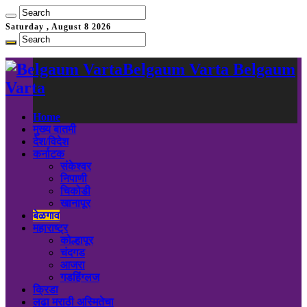
Saturday , August 8 2026
Belgaum Varta Belgaum
Varta
Home
मुख्य बातमी
देश/विदेश
कर्नाटक
संकेश्वर
निपाणी
चिकोडी
खानापूर
बेळगाव
महाराष्ट्र
कोल्हापूर
चंदगड
आजरा
गडहिंग्लज
क्रिडा
लढा मराठी अस्मितेचा