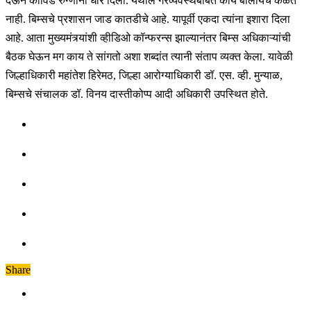
देऊन कोविड रुग्णांना धीर दिला. येथील गैरव्यवस्थेबाबत काय बोलायचे कळत
नाही. बिम्सचे प्रशासन जाड कातडीचे आहे. यापूर्वी एकदा त्यांना इशारा दिला
आहे. आता मुख्यमंत्र्यांशी व्हीडिओ कॉन्फरन्स झाल्यानंतर बिम्स अधिकाऱ्यांची
बैठक घेऊन मग काय ते सांगतो अशा शब्दांत त्यानी संताप व्यक्त केला. यावेळी
जिल्हाधिकारी महांतेश हिरेमठ, जिल्हा आरोग्याधिकारी डॉ. एस. व्ही. मुन्याळ,
बिम्सचे संचालक डॉ. विनय दास्तीकोप्प आदी अधिकारी उपस्थित होते.
Share