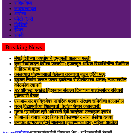
राशिभविष्य
लाइफस्टाइल
आरोग्य
फोटो गॅलरी
व्हिडिओ
ईपेपर
संपर्क
Breaking News
मंगाई देवीच्या जयघोषाने दुमदुमली अळवण गल्ली
कुमारिकांकडून देवीला जलार्पण; हजारहून अधिक विद्यार्थिनींना शैक्षणिक
साहित्याचे वाटप
कालव्यात पोहण्यासाठी गेलेल्या तरुणाचा बुडून दुर्दैवी मृत्यू
दहशत निर्माण करून फरार झालेल्या रौडीशीटरला अटक; न्यायालयीन
कोठडीत रवानगी
१४ ऑगस्ट ‘अखंड हिंदूस्थान संकल्प दिना’च्या पार्श्वभूमीवर रविवारी
पूर्वतयारी बैठक
एसआयआर प्रक्रियेवर नागरिक मतदार संरक्षण समितीचा हल्लाबोल
गरजू विद्यार्थ्यांच्या शिक्षणाची ‘वेदांत’ घेणार जबाबदारी!
मुतगा ग्रामदैवत श्री भावेश्वरी देवी यात्रेला उत्साहात प्रारंभ
सीआयडी तपासानंतर शिवानंद निलण्णावर यांना ईडीचा दणका
बनावट कागदपत्रांद्वारे मालमत्ता हडपण्याचा डाव; महिला अटकेत
Home
/
कर्नाटक
/
उपमुख्यमंत्र्यांची बिम्सला भेट : अधिकाऱ्यांची घेतली