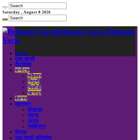
Saturday , August 8 2026
Belgaum Varta Belgaum
Varta
Home
मुख्य बातमी
देश/विदेश
कर्नाटक
संकेश्वर
निपाणी
चिकोडी
खानापूर
बेळगाव
महाराष्ट्र
कोल्हापूर
चंदगड
आजरा
गडहिंग्लज
क्रिडा
लढा मराठी अस्मितेचा