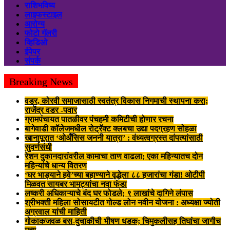
राशिभविष्य
लाइफस्टाइल
आरोग्य
फोटो गॅलरी
व्हिडिओ
ईपेपर
संपर्क
Breaking News
वडर, कोरवी समाजासाठी स्वतंत्र विकास निगमाची स्थापना करा;
राजेंद्र वडर -पवार
ग्रामपंचायत पातळीवर पंचहमी कमिटीची होणार रचना
बागेवाडी कॉलेजमधील रोट्रॅक्ट क्लबचा उद्या पदग्रहण सोहळा
खानापूरात ‘ओअँसिस जननी यात्रा’ : वंध्यत्वग्रस्त दांपत्यांसाठी
सुवर्णसंधी
रेशन दुकानदारांवरील कामाचा ताण वाढला; एका महिन्यातच दोन
महिन्यांचे धान्य वितरण
‘घर भाड्याने हवे’च्या बहाण्याने वृद्धेला ८८ हजारांचा गंडा! ओटीपी
मिळवत सायबर भामट्यांचा नवा फंडा
लष्करी अधिकाऱ्याचे बंद घर फोडले; ९ लाखांचे दागिने लंपास
श्रीभक्ती महिला सोसायटीत गोल्ड लोन नवीन योजना : अध्यक्षा ज्योती
अग्रवाल यांची माहिती
गोकाकजवळ बस-दुचाकीची भीषण धडक; चिमुकलीसह तिघांचा जागीच