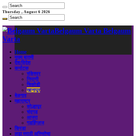
Thursday , August 6 2026
Belgaum Varta Belgaum
Varta
Home
मुख्य बातमी
देश/विदेश
कर्नाटक
संकेश्वर
निपाणी
चिकोडी
खानापूर
बेळगाव
महाराष्ट्र
कोल्हापूर
चंदगड
आजरा
गडहिंग्लज
क्रिडा
लढा मराठी अस्मितेचा