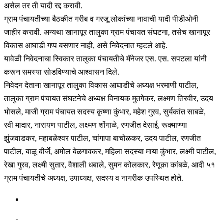
असेल तर ती यादी रद्द करावी.
ग्राम पंचायतीच्या बैठकीत गरीब व गरजू लोकांच्या नावाची यादी पीडीओनी
जाहीर करावी. अन्यथा खानापूर तालुका ग्राम पंचायत संघटना, तसेच खानापूर
विकास आघाडी गप्प बसणार नाही, असे निवेदनात म्हटले आहे.
यावेळी निवेदनाचा स्विकार तालुका पंचायतीचे मॅनेजर एस. एस. सपटला यांनी
करून समस्या सोडविण्याचे आश्वासन दिले.
निवेदन देताना खानापूर तालुका विकास आघाडीचे अध्यक्ष भरमाणी पाटील,
तालुका ग्राम पंचायत संघटनेचे अध्यक्ष विनायक मुतगेकर, लक्ष्मण तिरवीर, उदय
भोसले, माजी ग्राम पंचायत सदस्य कृष्णा कुंभार, महेश गुरव, सुर्यकांत साबळे,
रवी मादार, नारायण पाटील, लक्ष्मण शोंगाळे, रणजीत देसाई, रूक्माण्णा
झुंजवाडकर, महाबळेश्वर पाटील, चांगापा बाचोळकर, उदय पाटील, रणजीत
पाटील, बाळू बीर्जे, अमोल बेळगावकर, महिला सदस्या माया कुंभार, लक्ष्मी पाटील,
रेखा गुरव, लक्ष्मी सुतार, वैशाली धबाले, सुमन कोलकार, रेणूका कांबळे, आदी ५१
ग्राम पंचायतीचे अध्यक्ष, उपाध्यक्ष, सदस्य व नागरीक उपस्थित होते.