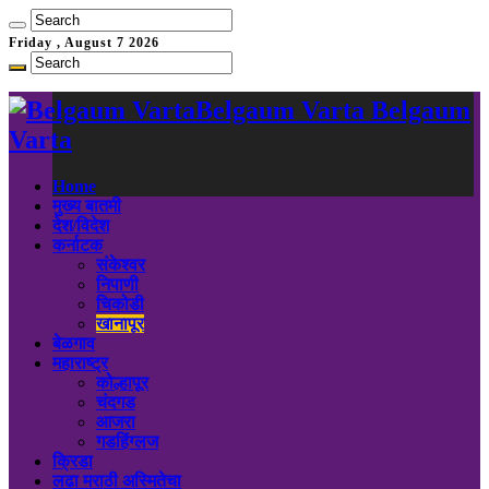
Friday , August 7 2026
Belgaum Varta Belgaum
Varta
Home
मुख्य बातमी
देश/विदेश
कर्नाटक
संकेश्वर
निपाणी
चिकोडी
खानापूर
बेळगाव
महाराष्ट्र
कोल्हापूर
चंदगड
आजरा
गडहिंग्लज
क्रिडा
लढा मराठी अस्मितेचा