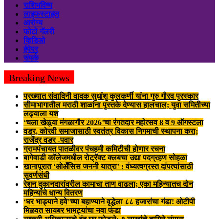
राशिभविष्य
लाइफस्टाइल
आरोग्य
फोटो गॅलरी
व्हिडिओ
ईपेपर
संपर्क
Breaking News
प्रख्यात संवादिनी वादक सुधांशु कुलकर्णी यांना गुरु गौरव पुरस्कार
सीमाभागातील मराठी शाळांना पुस्तके देण्यास हालचाल; युवा समितीच्या
लढ्याला यश
‘चला खेळूया मंगळागौर 2026’चा रंगतदार महोत्सव 8 व 9 ऑगस्टला
वडर, कोरवी समाजासाठी स्वतंत्र विकास निगमाची स्थापना करा;
राजेंद्र वडर -पवार
ग्रामपंचायत पातळीवर पंचहमी कमिटीची होणार रचना
बागेवाडी कॉलेजमधील रोट्रॅक्ट क्लबचा उद्या पदग्रहण सोहळा
खानापूरात ‘ओअँसिस जननी यात्रा’ : वंध्यत्वग्रस्त दांपत्यांसाठी
सुवर्णसंधी
रेशन दुकानदारांवरील कामाचा ताण वाढला; एका महिन्यातच दोन
महिन्यांचे धान्य वितरण
‘घर भाड्याने हवे’च्या बहाण्याने वृद्धेला ८८ हजारांचा गंडा! ओटीपी
मिळवत सायबर भामट्यांचा नवा फंडा