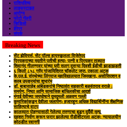
राशिभविष्य
लाइफस्टाइल
आरोग्य
फोटो गॅलरी
व्हिडिओ
ईपेपर
संपर्क
Breaking News
सेंट झेवियर्स, सेंट पॉल्स हायस्कूलला विजेतेपद
प्रियकराच्या मदतीने पतीची हत्या; पत्नी व प्रियकर ताब्यात
शिवानंद नीलण्णवर यांच्या घरी सलग दुसऱ्या दिवशी ईडीची झाडाझडती
६ किलो ८५८ ग्रॅम गांजामिश्रित चॉकलेट जप्त, एकाला अटक
के.एल.ई. संस्थेच्या लिंगराज महाविद्यालयात जिमखाना, असोसिएशन व
क्लब उपक्रमांचा शुभारंभ
डॉ. बाबासाहेब आंबेडकरांचे निष्ठावंत सहकारी बळवंतराव वराळे :
समर्पण, निष्ठा आणि सामाजिक बांधिलकीचा आदर्श
मंगाई देवीच्या जयघोषाने दुमदुमली अळवण गल्ली
कुमारिकांकडून देवीला जलार्पण; हजारहून अधिक विद्यार्थिनींना शैक्षणिक
साहित्याचे वाटप
कालव्यात पोहण्यासाठी गेलेल्या तरुणाचा बुडून दुर्दैवी मृत्यू
दहशत निर्माण करून फरार झालेल्या रौडीशीटरला अटक; न्यायालयीन
कोठडीत रवानगी