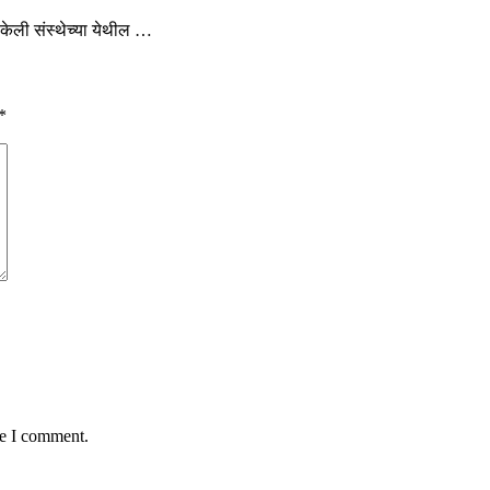
 केली संस्थेच्या येथील …
*
me I comment.