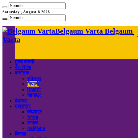
Saturday , August 8 2026
Belgaum Varta Belgaum
Varta
मुख्य बातमी
देश/विदेश
कर्नाटक
संकेश्वर
निपाणी
चिकोडी
खानापूर
बेळगाव
महाराष्ट्र
कोल्हापूर
चंदगड
आजरा
गडहिंग्लज
क्रिडा