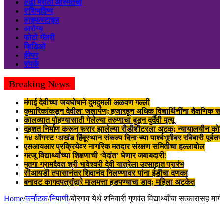
लढा मराठी अस्मितेचा
राशिभविष्य
लाइफस्टाइल
आरोग्य
फोटो गॅलरी
व्हिडिओ
ईपेपर
संपर्क
Breaking News
मंगाई देवीच्या जयघोषाने दुमदुमली अळवण गल्ली
कुमारिकांकडून देवीला जलार्पण; हजारहून अधिक विद्यार्थिनींना शैक्षणिक स
कालव्यात पोहण्यासाठी गेलेल्या तरुणाचा बुडून दुर्दैवी मृत्यू
दहशत निर्माण करून फरार झालेल्या रौडीशीटरला अटक; न्यायालयीन क
१४ ऑगस्ट ‘अखंड हिंदूस्थान संकल्प दिना’च्या पार्श्वभूमीवर रविवारी पूर्व
एसआयआर प्रक्रियेवर नागरिक मतदार संरक्षण समितीचा हल्लाबोल
गरजू विद्यार्थ्यांच्या शिक्षणाची ‘वेदांत’ घेणार जबाबदारी!
मुतगा ग्रामदैवत श्री भावेश्वरी देवी यात्रेला उत्साहात प्रारंभ
सीआयडी तपासानंतर शिवानंद निलण्णावर यांना ईडीचा दणका
बनावट कागदपत्रांद्वारे मालमत्ता हडपण्याचा डाव; महिला अटकेत
Home
/
कर्नाटक
/
निपाणी
/
बोरगाव येथे शनिवारी गुणवंत विद्यार्थ्यांचा सत्कारासह म