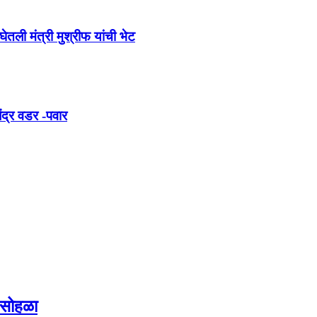
तली मंत्री मुश्रीफ यांची भेट
ंद्र वडर -पवार
 सोहळा