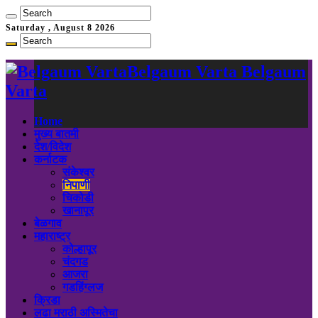
Saturday , August 8 2026
Belgaum Varta Belgaum
Varta
Home
मुख्य बातमी
देश/विदेश
कर्नाटक
संकेश्वर
निपाणी
चिकोडी
खानापूर
बेळगाव
महाराष्ट्र
कोल्हापूर
चंदगड
आजरा
गडहिंग्लज
क्रिडा
लढा मराठी अस्मितेचा