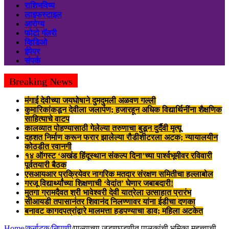
राशिभविष्य
लाइफस्टाइल
आरोग्य
फोटो गॅलरी
व्हिडिओ
ईपेपर
संपर्क
Breaking News
मंगाई देवीच्या जयघोषाने दुमदुमली अळवण गल्ली
कुमारिकांकडून देवीला जलार्पण; हजारहून अधिक विद्यार्थिनींना शैक्षणिक
साहित्याचे वाटप
कालव्यात पोहण्यासाठी गेलेल्या तरुणाचा बुडून दुर्दैवी मृत्यू
दहशत निर्माण करून फरार झालेल्या रौडीशीटरला अटक; न्यायालयीन
कोठडीत रवानगी
१४ ऑगस्ट ‘अखंड हिंदूस्थान संकल्प दिना’च्या पार्श्वभूमीवर रविवारी
पूर्वतयारी बैठक
एसआयआर प्रक्रियेवर नागरिक मतदार संरक्षण समितीचा हल्लाबोल
गरजू विद्यार्थ्यांच्या शिक्षणाची ‘वेदांत’ घेणार जबाबदारी!
मुतगा ग्रामदैवत श्री भावेश्वरी देवी यात्रेला उत्साहात प्रारंभ
सीआयडी तपासानंतर शिवानंद निलण्णावर यांना ईडीचा दणका
बनावट कागदपत्रांद्वारे मालमत्ता हडपण्याचा डाव; महिला अटकेत
Home
/
कर्नाटक
/
निपाणी
/
पाल्याच्या जडणघडणीत पालकांची भूमिका महत्त्वाची