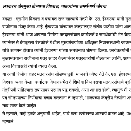
लवकरच दोषमुक्त होण्याचा विश्वास, चाहत्यांच्या समर्थनार्थ घोषणा
बंगळूर : ग्रामीण विकास व पंचायत राज खात्याचे मंत्री के. एस. ईश्वरप्पा यांनी ग
राजीनामा मंजूर केला आहे. ईश्वरप्पा यांच्यावर कंत्राटदार संतोष पाटील यांना आत्म
ईश्वरप्पा यांनी आज आपल्या शिमोगा मतदारसंघात कार्यकर्ते व समर्थकांची भेट घेऊ
त्यानंतर ते बंगळूरला रेसकोर्स येथील मुख्यमंत्र्यांच्या अधिकृत निवासस्थानी जाऊन ए
यांचे आगमन होताच त्यांनी ईश्वरप्पा यांच्या समर्थनार्थ घोषणा दिल्या. कार्यकर्त्यांनी
मुख्यमंत्र्याना राजीनामा पत्र सादर केल्यानंतर पत्रकारांशी बोलताना त्यांनी, आ
असा विश्वासही त्यांनी व्यक्त केला.
या आधी शिमोगा शहर मतदारसंघ सोडण्यापूर्वी, भाजपचे ज्येष्ठ नेते के. एस. ईश्वरप्पा
विश्वस व्यक्त केला. कर्नाटक विधानसभेत ते शिमोगा विधानसभा मतदारसंघाचे प्रतिन
मंत्रीपदी राहिल्यास तपासावर प्रभाव पडू शकतो, असा आभास होतो. त्यामुळे मी रा
पद सोडण्याच्या निर्णयाचा बचाव करताना ते म्हणाले, भाजपच्या केंद्रीय नेत्यांन
नाव साफ केले जाईल.
ते म्हणाले, माझे इतके अनुयायी आहेत, याचे मला खरोखरच आश्चर्य वाटत आहे. पक्षा
म्हणाले.