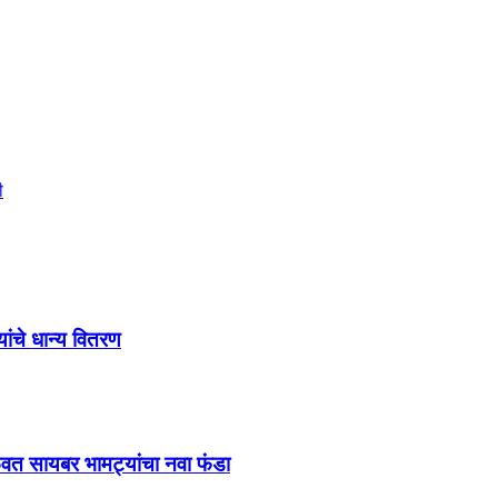
ी
ांचे धान्य वितरण
मिळवत सायबर भामट्यांचा नवा फंडा