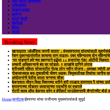
लढा मराठी अस्मितेचा
राशिभविष्य
लाइफस्टाइल
आरोग्य
फोटो गॅलरी
व्हिडिओ
ईपेपर
संपर्क
Breaking News
खानापूरात ‘ओअँसिस जननी यात्रा’ : वंध्यत्वग्रस्त दांपत्यांसाठी सुवर्णसंध
रेशन दुकानदारांवरील कामाचा ताण वाढला; एका महिन्यातच दोन महिन्यांचे
‘घर भाड्याने हवे’च्या बहाण्याने वृद्धेला ८८ हजारांचा गंडा! ओटीपी मिळव
लष्करी अधिकाऱ्याचे बंद घर फोडले; ९ लाखांचे दागिने लंपास
श्रीभक्ती महिला सोसायटीत गोल्ड लोन नवीन योजना : अध्यक्षा ज्योती अग
गोकाकजवळ बस-दुचाकीची भीषण धडक; चिमुकलीसह तिघांचा जागीच मृत्
आंदोलनांनी वेठीस धरला चन्नम्मा चौक!
बेळगावात जीवन विद्या मिशनच्या वतीने श्री प्रल्हाद वामनराव पै यांच्या उप
श्रावणाच्या तोंडावर उपवासाच्या पदार्थांचे दर वधारले
रोटरी क्लब ऑफ बेळगाव दर्पण व हॅपीहार्ट फाउंडेशनतर्फे कॅन्टोनमेंट बोर्ड
Home
/
कर्नाटक
/
ईश्वरप्पा यांचा राजीनामा मुख्यमंत्र्यांकडे सुपूर्द