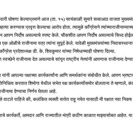
ुरूवारी घोषणा केल्याप्रमाणे आज (ता. १५) सायंकाळी सुमारे सव्वाआठ वाजता मुख्यमंत्
हत्या करण्यास प्रवृत्त केल्याचा आरोप होता. त्यामुळे कॉंग्रेसने त्यांच्याराजीनाम्य
न आपण निर्दोष असल्याचे स्पष्ट केले. चौकशीत आपण निर्दोष असल्याचे सिध्द होईल, 
क ओळीचे राजीनामा पत्र त्यांना सुपूर्द केले. यावेळी मुख्यमंत्र्यांच्या निवासस्थानास
 कॉंग्रेस प्रदेशाध्यक्ष डी. के. शिवकुमार यांच्या निषेधाच्याही घोषणा दिल्या.
पण स्वच्छेने राजीनामा देत असल्याचे सांगून राष्ट्रीय नेत्यांनी आपणास राजीनामा दे
 यांनी आपल्या पक्षाच्या कार्यकर्त्यांना आणि समर्थकांना संबोधीत केले. आपण भ्रष्टाच
िधित्व करतात शिमोगा येथील सभेत पक्ष कार्यकर्त्यांसमोर बोलताना ते म्हणाले, कंत
जीनामा देण्याचा निर्णय घेतला आहे.
ा असे वाटले पाहिजे की, कलंकित व्यक्ती सत्तेत राहू नयेत यासाठी मी पक्षात नवा न
चे कार्यकर्ते, आमदार आणि राज्यातील मंत्री कठीण काळात माझ्यासोबत आहेत. या प्रक