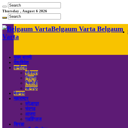
Thursday , August 6 2026
Belgaum Varta Belgaum
Varta
मुख्य बातमी
देश/विदेश
कर्नाटक
संकेश्वर
निपाणी
चिकोडी
खानापूर
बेळगाव
महाराष्ट्र
कोल्हापूर
चंदगड
आजरा
गडहिंग्लज
क्रिडा