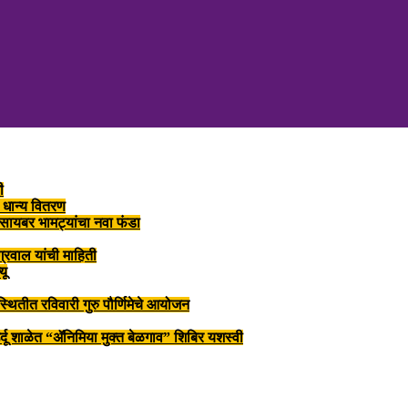
ी
 धान्य वितरण
त सायबर भामट्यांचा नवा फंडा
्रवाल यांची माहिती
यू
स्थितीत रविवारी गुरु पौर्णिमेचे आयोजन
 उर्दू शाळेत “ॲनिमिया मुक्त बेळगाव” शिबिर यशस्वी