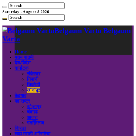
Saturday , August 8 2026
Belgaum Varta Belgaum
Varta
Home
मुख्य बातमी
देश/विदेश
कर्नाटक
संकेश्वर
निपाणी
चिकोडी
खानापूर
बेळगाव
महाराष्ट्र
कोल्हापूर
चंदगड
आजरा
गडहिंग्लज
क्रिडा
लढा मराठी अस्मितेचा