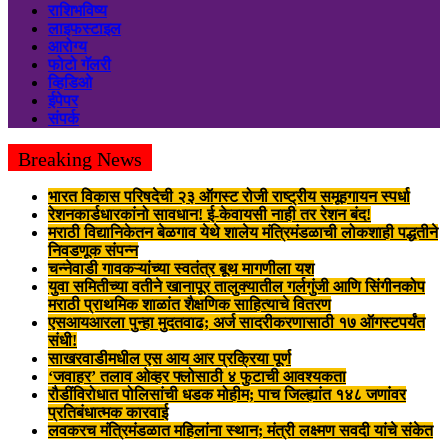
राशिभविष्य
लाइफस्टाइल
आरोग्य
फोटो गॅलरी
व्हिडिओ
ईपेपर
संपर्क
Breaking News
भारत विकास परिषदेची २३ ऑगस्ट रोजी राष्ट्रीय समूहगायन स्पर्धा
रेशनकार्डधारकांनो सावधान! ई-केवायसी नाही तर रेशन बंद!
मराठी विद्यानिकेतन बेळगाव येथे शालेय मंत्रिमंडळाची लोकशाही पद्धतीने
निवडणूक संपन्न
चन्नेवाडी गावकऱ्यांच्या स्वतंत्र बूथ मागणीला यश
युवा समितीच्या वतीने खानापूर तालुक्यातील गर्लगुंजी आणि सिंगीनकोप
मराठी प्राथमिक शाळांत शैक्षणिक साहित्याचे वितरण
एसआयआरला पुन्हा मुदतवाढ; अर्ज सादरीकरणासाठी १७ ऑगस्टपर्यंत
संधी!
साखरवाडीमधील एस आय आर प्रक्रिया पूर्ण
‘जवाहर’ तलाव ओव्हर फ्लोसाठी ४ फुटाची आवश्यकता
रौडींविरोधात पोलिसांची धडक मोहीम; पाच जिल्ह्यांत १४८ जणांवर
प्रतिबंधात्मक कारवाई
लवकरच मंत्रिमंडळात महिलांना स्थान; मंत्री लक्ष्मण सवदी यांचे संकेत