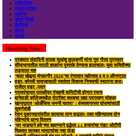
राशिभविष्य
लाइफस्टाइल
आरोग्य
फोटो गॅलरी
व्हिडिओ
ईपेपर
संपर्क
Breaking News
प्रख्यात संवादिनी वादक सुधांशु कुलकर्णी यांना गुरु गौरव पुरस्कार
सीमाभागातील मराठी शाळांना पुस्तके देण्यास हालचाल; युवा समितीच्या
लढ्याला यश
‘चला खेळूया मंगळागौर 2026’चा रंगतदार महोत्सव 8 व 9 ऑगस्टला
वडर, कोरवी समाजासाठी स्वतंत्र विकास निगमाची स्थापना करा;
राजेंद्र वडर -पवार
ग्रामपंचायत पातळीवर पंचहमी कमिटीची होणार रचना
बागेवाडी कॉलेजमधील रोट्रॅक्ट क्लबचा उद्या पदग्रहण सोहळा
खानापूरात ‘ओअँसिस जननी यात्रा’ : वंध्यत्वग्रस्त दांपत्यांसाठी
सुवर्णसंधी
रेशन दुकानदारांवरील कामाचा ताण वाढला; एका महिन्यातच दोन
महिन्यांचे धान्य वितरण
‘घर भाड्याने हवे’च्या बहाण्याने वृद्धेला ८८ हजारांचा गंडा! ओटीपी
मिळवत सायबर भामट्यांचा नवा फंडा