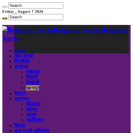
Friday , August 7 2026
Belgaum Varta Belgaum
Varta
Home
मुख्य बातमी
देश/विदेश
कर्नाटक
संकेश्वर
निपाणी
चिकोडी
खानापूर
बेळगाव
महाराष्ट्र
कोल्हापूर
चंदगड
आजरा
गडहिंग्लज
क्रिडा
लढा मराठी अस्मितेचा