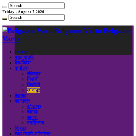
Friday , August 7 2026
Belgaum Varta Belgaum
Varta
Home
मुख्य बातमी
देश/विदेश
कर्नाटक
संकेश्वर
निपाणी
चिकोडी
खानापूर
बेळगाव
महाराष्ट्र
कोल्हापूर
चंदगड
आजरा
गडहिंग्लज
क्रिडा
लढा मराठी अस्मितेचा