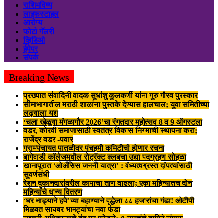
राशिभविष्य
लाइफस्टाइल
आरोग्य
फोटो गॅलरी
व्हिडिओ
ईपेपर
संपर्क
Breaking News
प्रख्यात संवादिनी वादक सुधांशु कुलकर्णी यांना गुरु गौरव पुरस्कार
सीमाभागातील मराठी शाळांना पुस्तके देण्यास हालचाल; युवा समितीच्या
लढ्याला यश
‘चला खेळूया मंगळागौर 2026’चा रंगतदार महोत्सव 8 व 9 ऑगस्टला
वडर, कोरवी समाजासाठी स्वतंत्र विकास निगमाची स्थापना करा;
राजेंद्र वडर -पवार
ग्रामपंचायत पातळीवर पंचहमी कमिटीची होणार रचना
बागेवाडी कॉलेजमधील रोट्रॅक्ट क्लबचा उद्या पदग्रहण सोहळा
खानापूरात ‘ओअँसिस जननी यात्रा’ : वंध्यत्वग्रस्त दांपत्यांसाठी
सुवर्णसंधी
रेशन दुकानदारांवरील कामाचा ताण वाढला; एका महिन्यातच दोन
महिन्यांचे धान्य वितरण
‘घर भाड्याने हवे’च्या बहाण्याने वृद्धेला ८८ हजारांचा गंडा! ओटीपी
मिळवत सायबर भामट्यांचा नवा फंडा