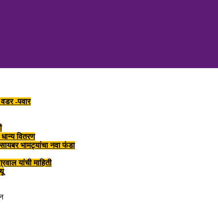
र वडर -पवार
ी
 धान्य वितरण
त सायबर भामट्यांचा नवा फंडा
्रवाल यांची माहिती
यू
टन