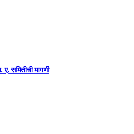
म. ए. समितीची मागणी