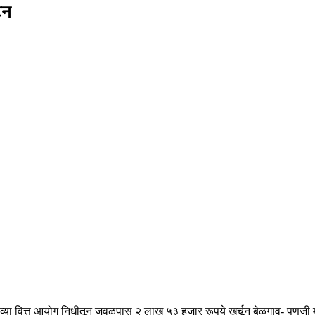
टन
१४ व्या वित्त आयोग निधीतून जवळपास २ लाख ५३ हजार रूपये खर्चून बेळगाव- पणजी म