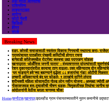
लढा मराठी अस्मितेचा
राशिभविष्य
लाइफस्टाइल
आरोग्य
फोटो गॅलरी
व्हिडिओ
ईपेपर
संपर्क
Breaking News
वडर, कोरवी समाजासाठी स्वतंत्र विकास निगमाची स्थापना करा; राजेंद्
ग्रामपंचायत पातळीवर पंचहमी कमिटीची होणार रचना
बागेवाडी कॉलेजमधील रोट्रॅक्ट क्लबचा उद्या पदग्रहण सोहळा
खानापूरात ‘ओअँसिस जननी यात्रा’ : वंध्यत्वग्रस्त दांपत्यांसाठी सुवर्णसंध
रेशन दुकानदारांवरील कामाचा ताण वाढला; एका महिन्यातच दोन महिन्यांचे
‘घर भाड्याने हवे’च्या बहाण्याने वृद्धेला ८८ हजारांचा गंडा! ओटीपी मिळव
लष्करी अधिकाऱ्याचे बंद घर फोडले; ९ लाखांचे दागिने लंपास
श्रीभक्ती महिला सोसायटीत गोल्ड लोन नवीन योजना : अध्यक्षा ज्योती अग
गोकाकजवळ बस-दुचाकीची भीषण धडक; चिमुकलीसह तिघांचा जागीच मृत्
आंदोलनांनी वेठीस धरला चन्नम्मा चौक!
Home
/
कर्नाटक
/
खानापूर
/
इदलहोंड ग्राम पंचायतच्यावतीने नुतन कमानीचे उद्घा