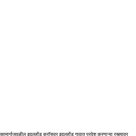
हामार्गाजवळील इदलहोंड क्राॅसवर इदलहोंड गावात प्रवेश करणाऱ्या रस्त्यावर