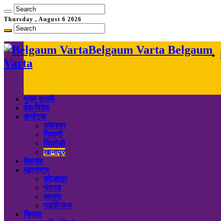
Thursday , August 6 2026
Belgaum Varta Belgaum
Varta
मुख्य बातमी
देश/विदेश
कर्नाटक
संकेश्वर
निपाणी
चिकोडी
खानापूर
बेळगाव
महाराष्ट्र
कोल्हापूर
चंदगड
आजरा
गडहिंग्लज
क्रिडा