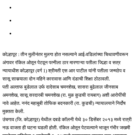
कोल्हापूर : तीन मुलीनंतर मुलगा होत नसल्याने आई-वडिलांच्या चिथावणीवरून
अंगावर रॉकेल ओतून पेटवून पत्नीला ठार मारणाऱ्या पतीला जिल्हा व सत्र
न्यायाधीश कोल्हापूर (वर्ग 1) श्रीमती एस आर पाटील यांनी पतीला जन्मठेप व
सासू सासर्‍याला दोन महिने कारावास आणि दंडाची शिक्षा ठोठावली.
पती अल्ताफ बुडेलाल उर्फ दादेसाब चमनशेख, सासरा बुढेलाल जीनसाब
अमनशेख, सासू सरदारबी चमनशेख (रा. मुळ कुडची रायबाग) अशी आरोपींची
नावे आहेत. ननंद महाबुबी तोफिक बदनकारी (रा. कुडची) न्यायालयाने निर्दोष
मुक्तता केली.
उंचगाव (जि. कोल्हापूर) येथील दबडे कॉलनी येथे ३० डिसेंबर २०१३ मध्ये रात्री
नऊ वाजता ही घटना घडली होती. रॉकेल ओतून पेटवल्याने भाजून गंभीर जखमी