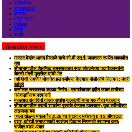
राशिभविष्य
लाइफस्टाइल
आरोग्य
फोटो गॅलरी
व्हिडिओ
ईपेपर
संपर्क
Breaking News
मास्टर वेदांत आनंद मिसाळे याचे सी.बी.एस्.ई. जलतरण स्पर्धेत घवघवीत
यश
सीमाभागातील शैक्षणिक समस्याबाबत रयत संघटनेच्या पदाधिकाऱ्यांनी
घेतली मंत्री मुश्रीफ यांची भेट
‘व्हीबीजी रामजी’ योजनेत हलगर्जीपणा केल्यास पीडीओंचे निलंबन : मंत्री
खांड्रे
कर्नाटक सरकारचा कडक निर्णय : ग्रामपंचायत हद्दीत फक्त मातीच्या
गणेशमूर्तींनाच परवानगी
प्रख्यात संवादिनी वादक सुधांशु कुलकर्णी यांना गुरु गौरव पुरस्कार
सीमाभागातील मराठी शाळांना पुस्तके देण्यास हालचाल; युवा समितीच्या
लढ्याला यश
‘चला खेळूया मंगळागौर 2026’चा रंगतदार महोत्सव 8 व 9 ऑगस्टला
वडर, कोरवी समाजासाठी स्वतंत्र विकास निगमाची स्थापना करा;
राजेंद्र वडर -पवार