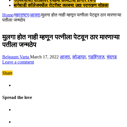
ग्रामपंचायत पातळीवर पंचहमी कमिटीची होणार रचना
बागेवाडी कॉलेजमधील रोट्रॅक्ट क्लबचा उद्या पदग्रहण सोहळा
Home
/
महाराष्ट्र
/
आजरा
/
मुलगा होत नाही म्हणून पत्नीला पेटवून ठार मारणाऱ्या
पतीला जन्मठेप
मुलगा होत नाही म्हणून पत्नीला पेटवून ठार मारणाऱ्या
पतीला जन्मठेप
Belgaum Varta
March 17, 2022
आजरा
,
कोल्हापूर
,
गडहिंग्लज
,
चंदगड
Leave a comment
Share
Spread the love