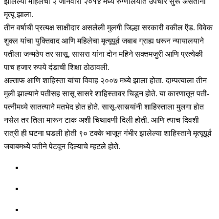
झालेल्या महिलेचा २ जानेवारी २०१४ मध्ये रुग्णालयात उपचार सुरू असताना
मृत्यू झाला.
तीन वर्षाची प्रत्यक्ष साक्षीदार असलेली मुलगी जिल्हा सरकारी वकील ऍड. विवेक
शुक्ल यांचा युक्तिवाद आणि महिलेचा मृत्यूपूर्व जबाब ग्राह्य धरून न्यायालयाने
पतीला जन्मठेप तर सासू, सासरा यांना दोन महिने सक्तमजुरी आणि प्रत्येकी
पाच हजार रुपये दंडाची शिक्षा ठोठावली.
अल्ताफ आणि शाहिस्ता यांचा विवाह २००७ मध्ये झाला होता. दाम्पत्याला तीन
मुली झाल्याने पतीसह सासू सासरे शाहिस्तावर चिडून होते. या कारणातून पती-
पत्नीमध्ये सातत्याने मतभेद होत होते. सासू-सासर्‍यांनी शाहिस्ताला मुलगा होत
नसेल तर तिला मारून टाक अशी चिथावणी दिली होती. आणि त्याच दिवशी
रात्री ही घटना घडली होती ९० टक्के भाजून गंभीर झालेल्या शाहिस्ताने मृत्यूपूर्व
जबाबमध्ये पतीने पेटवून दिल्याचे म्हटले होते.