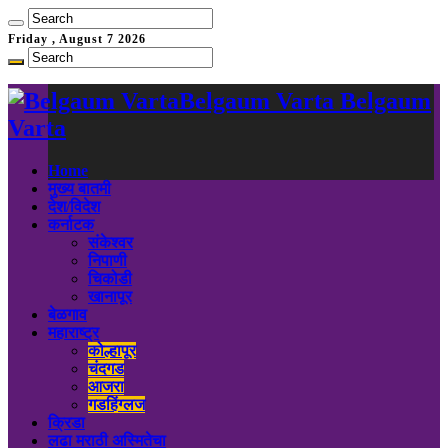
Friday , August 7 2026
Belgaum Varta Belgaum
Varta
Home
मुख्य बातमी
देश/विदेश
कर्नाटक
संकेश्वर
निपाणी
चिकोडी
खानापूर
बेळगाव
महाराष्ट्र
कोल्हापूर
चंदगड
आजरा
गडहिंग्लज
क्रिडा
लढा मराठी अस्मितेचा