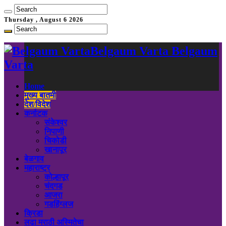
Thursday , August 6 2026
Belgaum Varta Belgaum
Varta
Home
मुख्य बातमी
देश/विदेश
कर्नाटक
संकेश्वर
निपाणी
चिकोडी
खानापूर
बेळगाव
महाराष्ट्र
कोल्हापूर
चंदगड
आजरा
गडहिंग्लज
क्रिडा
लढा मराठी अस्मितेचा