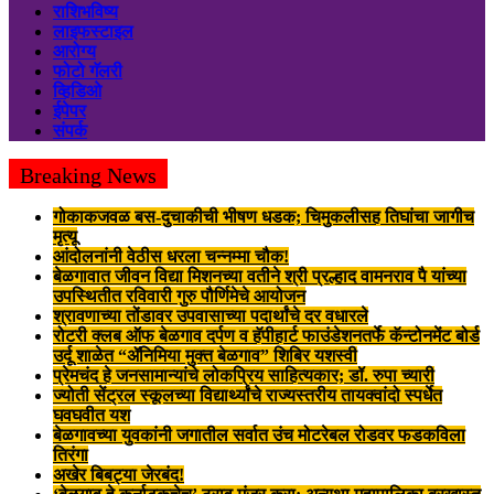
राशिभविष्य
लाइफस्टाइल
आरोग्य
फोटो गॅलरी
व्हिडिओ
ईपेपर
संपर्क
Breaking News
गोकाकजवळ बस-दुचाकीची भीषण धडक; चिमुकलीसह तिघांचा जागीच
मृत्यू
आंदोलनांनी वेठीस धरला चन्नम्मा चौक!
बेळगावात जीवन विद्या मिशनच्या वतीने श्री प्रल्हाद वामनराव पै यांच्या
उपस्थितीत रविवारी गुरु पौर्णिमेचे आयोजन
श्रावणाच्या तोंडावर उपवासाच्या पदार्थांचे दर वधारले
रोटरी क्लब ऑफ बेळगाव दर्पण व हॅपीहार्ट फाउंडेशनतर्फे कॅन्टोनमेंट बोर्ड
उर्दू शाळेत “ॲनिमिया मुक्त बेळगाव” शिबिर यशस्वी
प्रेमचंद हे जनसामान्यांचे लोकप्रिय साहित्यकार; डॉ. रुपा च्यारी
ज्योती सेंट्रल स्कूलच्या विद्यार्थ्यांचे राज्यस्तरीय तायक्वांदो स्पर्धेत
घवघवीत यश
बेळगावच्या युवकांनी जगातील सर्वात उंच मोटरेबल रोडवर फडकविला
तिरंगा
अखेर बिबट्या जेरबंद!