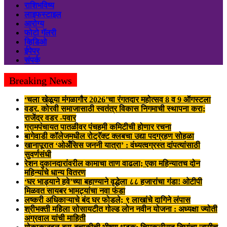
राशिभविष्य
लाइफस्टाइल
आरोग्य
फोटो गॅलरी
व्हिडिओ
ईपेपर
संपर्क
Breaking News
‘चला खेळूया मंगळागौर 2026’चा रंगतदार महोत्सव 8 व 9 ऑगस्टला
वडर, कोरवी समाजासाठी स्वतंत्र विकास निगमाची स्थापना करा;
राजेंद्र वडर -पवार
ग्रामपंचायत पातळीवर पंचहमी कमिटीची होणार रचना
बागेवाडी कॉलेजमधील रोट्रॅक्ट क्लबचा उद्या पदग्रहण सोहळा
खानापूरात ‘ओअँसिस जननी यात्रा’ : वंध्यत्वग्रस्त दांपत्यांसाठी
सुवर्णसंधी
रेशन दुकानदारांवरील कामाचा ताण वाढला; एका महिन्यातच दोन
महिन्यांचे धान्य वितरण
‘घर भाड्याने हवे’च्या बहाण्याने वृद्धेला ८८ हजारांचा गंडा! ओटीपी
मिळवत सायबर भामट्यांचा नवा फंडा
लष्करी अधिकाऱ्याचे बंद घर फोडले; ९ लाखांचे दागिने लंपास
श्रीभक्ती महिला सोसायटीत गोल्ड लोन नवीन योजना : अध्यक्षा ज्योती
अग्रवाल यांची माहिती