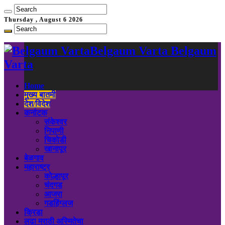
Thursday , August 6 2026
Belgaum Varta Belgaum
Varta
Home
मुख्य बातमी
देश/विदेश
कर्नाटक
संकेश्वर
निपाणी
चिकोडी
खानापूर
बेळगाव
महाराष्ट्र
कोल्हापूर
चंदगड
आजरा
गडहिंग्लज
क्रिडा
लढा मराठी अस्मितेचा