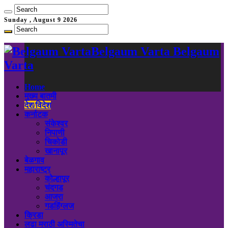
Sunday , August 9 2026
Belgaum Varta Belgaum
Varta
Home
मुख्य बातमी
देश/विदेश
कर्नाटक
संकेश्वर
निपाणी
चिकोडी
खानापूर
बेळगाव
महाराष्ट्र
कोल्हापूर
चंदगड
आजरा
गडहिंग्लज
क्रिडा
लढा मराठी अस्मितेचा