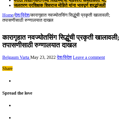
मराठी विद्यानिकेतनच्या विद्यार्थ्यांची माहेश्वरी अंधशाळेला भेट
जलतरण प्रशिक्षक शिवराज मोहिते यांना भावपूर्ण श्रद्धांजली
Home
/
देश/विदेश
/
कारागृहात नवज्योतसिंग सिद्धूंची प्रकृती खालावली;
तपासणीसाठी रुग्णालयात दाखल
कारागृहात नवज्योतसिंग सिद्धूंची प्रकृती खालावली;
तपासणीसाठी रुग्णालयात दाखल
Belgaum Varta
May 23, 2022
देश/विदेश
Leave a comment
Share
Spread the love