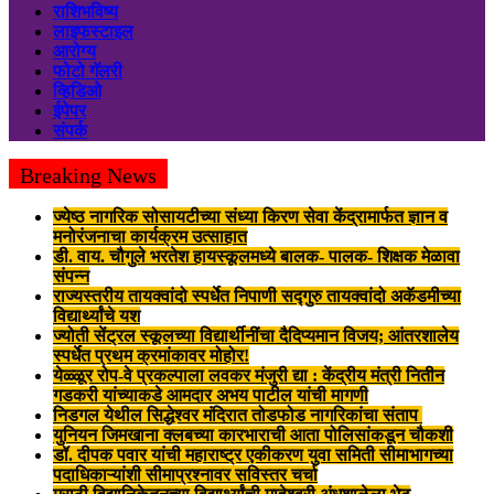
राशिभविष्य
लाइफस्टाइल
आरोग्य
फोटो गॅलरी
व्हिडिओ
ईपेपर
संपर्क
Breaking News
ज्येष्ठ नागरिक सोसायटीच्या संध्या किरण सेवा केंद्रामार्फत ज्ञान व
मनोरंजनाचा कार्यक्रम उत्साहात
डी. वाय. चौगुले भरतेश हायस्कूलमध्ये बालक- पालक- शिक्षक मेळावा
संपन्न
राज्यस्तरीय तायक्वांदो स्पर्धेत निपाणी सद्गुरु तायक्वांदो अकॅडमीच्या
विद्यार्थ्यांचे यश
ज्योती सेंट्रल स्कूलच्या विद्यार्थीनींचा दैदिप्यमान विजय; आंतरशालेय
स्पर्धेत प्रथम क्रमांकावर मोहोर!
येळ्ळूर रोप-वे प्रकल्पाला लवकर मंजुरी द्या : केंद्रीय मंत्री नितीन
गडकरी यांच्याकडे आमदार अभय पाटील यांची मागणी
निडगल येथील सिद्धेश्वर मंदिरात तोडफोड नागरिकांचा संताप
युनियन जिमखाना क्लबच्या कारभाराची आता पोलिसांकडून चौकशी
डॉ. दीपक पवार यांची महाराष्ट्र एकीकरण युवा समिती सीमाभागच्या
पदाधिकाऱ्यांशी सीमाप्रश्नावर सविस्तर चर्चा