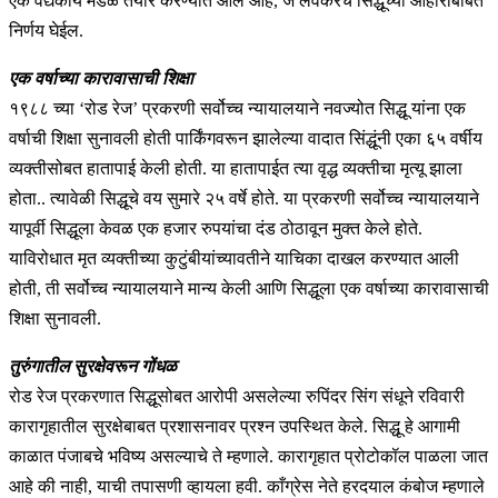
एक वैद्यकीय मंडळ तयार करण्यात आले आहे, जे लवकरच सिद्धूच्या आहाराबाबत
निर्णय घेईल.
एक वर्षाच्या कारावासाची शिक्षा
१९८८ च्या ‘रोड रेज’ प्रकरणी सर्वोच्च न्यायालयाने नवज्योत सिद्धू यांना एक
वर्षाची शिक्षा सुनावली होती पार्किंगवरून झालेल्या वादात सिंद्धूंनी एका ६५ वर्षीय
व्यक्तीसोबत हातापाई केली होती. या हातापाईत त्या वृद्ध व्यक्तीचा मृत्यू झाला
होता.. त्यावेळी सिद्धूचे वय सुमारे २५ वर्षे होते. या प्रकरणी सर्वोच्च न्यायालयाने
यापूर्वी सिद्धूला केवळ एक हजार रुपयांचा दंड ठोठावून मुक्त केले होते.
याविरोधात मृत व्यक्तीच्या कुटुंबीयांच्यावतीने याचिका दाखल करण्यात आली
होती, ती सर्वोच्च न्यायालयाने मान्य केली आणि सिद्धूला एक वर्षाच्या कारावासाची
शिक्षा सुनावली.
तुरुंगातील सुरक्षेवरून गोंधळ
रोड रेज प्रकरणात सिद्धूसोबत आरोपी असलेल्या रुपिंदर सिंग संधूने रविवारी
कारागृहातील सुरक्षेबाबत प्रशासनावर प्रश्न उपस्थित केले. सिद्धू हे आगामी
काळात पंजाबचे भविष्य असल्याचे ते म्हणाले. कारागृहात प्रोटोकॉल पाळला जात
आहे की नाही, याची तपासणी व्हायला हवी. काँग्रेस नेते हरदयाल कंबोज म्हणाले