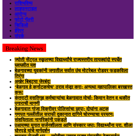
राशिभविष्य
लाइफस्टाइल
आरोग्य
फोटो गॅलरी
व्हिडिओ
ईपेपर
संपर्क
Breaking News
ज्योती सेंट्रल स्कूलच्या विद्यार्थ्यांचे राज्यस्तरीय तायक्वांदो स्पर्धेत
घवघवीत यश
बेळगावच्या युवकांनी जगातील सर्वात उंच मोटरेबल रोडवर फडकविला
तिरंगा
अखेर बिबट्या जेरबंद!
‘बेळगाव हे कर्नाटकचेच’ ठराव मंजूर करा; अन्यथा महापालिका बरखास्त
करू!
कंत्राटी वसतिगृह कर्मचाऱ्यांचा बेळगावात मोर्चा; किमान वेतन व थकीत
पगाराची मागणी
बेळगावात गांजा विक्रीवर पोलिसांचा छापा; दोघांना अटक
गणपत गल्लीतील सराफी दुकानात दागिने चोरण्याचा प्रयत्न;
संशयिताला नागरिकांनी पकडले
एआयच्या युगात सर्जनशीलता आणि संस्कार जपा; विद्यार्थ्यांना प्रा. शीला
घोरपडे यांचे मार्गदर्शन