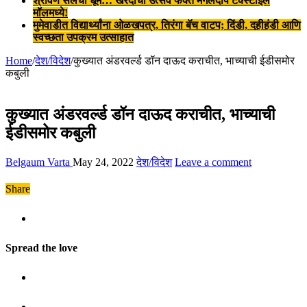
श्रावण सेलची धूम… खरेदीचा उत्सव फक्त मंगलदीप टेक्स्टाईल
मॉलमध्ये!
मुमेवाडीत विद्यार्थ्यांना ओळखपत्र, तिरंगा बॅच वाटप; दिंडी, दहीहंडी आणि
स्वच्छता उपक्रम उत्साहात
Home
/
देश/विदेश
/
कुख्यात अंडरवर्ल्ड डॉन दाऊद कराचीत, भाच्याची ईडीसमोर
कबुली
कुख्यात अंडरवर्ल्ड डॉन दाऊद कराचीत, भाच्याची
ईडीसमोर कबुली
Belgaum Varta
May 24, 2022
देश/विदेश
Leave a comment
Share
Spread the love