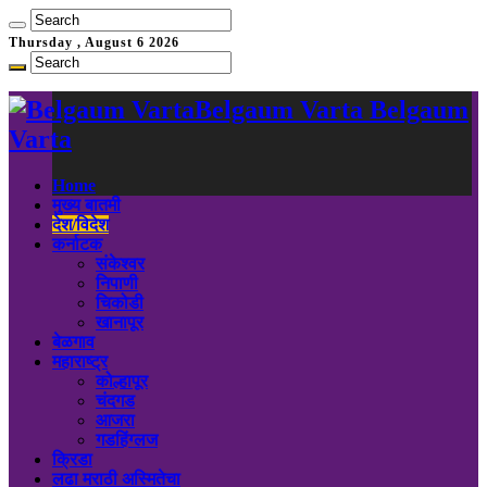
Thursday , August 6 2026
Belgaum Varta Belgaum
Varta
Home
मुख्य बातमी
देश/विदेश
कर्नाटक
संकेश्वर
निपाणी
चिकोडी
खानापूर
बेळगाव
महाराष्ट्र
कोल्हापूर
चंदगड
आजरा
गडहिंग्लज
क्रिडा
लढा मराठी अस्मितेचा