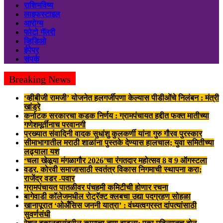
राशिभविष्य
लाइफस्टाइल
आरोग्य
फोटो गॅलरी
व्हिडिओ
ईपेपर
संपर्क
Breaking News
‘व्हीबीजी रामजी’ योजनेत हलगर्जीपणा केल्यास पीडीओंचे निलंबन : मंत्री
खांड्रे
कर्नाटक सरकारचा कडक निर्णय : ग्रामपंचायत हद्दीत फक्त मातीच्या
गणेशमूर्तींनाच परवानगी
प्रख्यात संवादिनी वादक सुधांशु कुलकर्णी यांना गुरु गौरव पुरस्कार
सीमाभागातील मराठी शाळांना पुस्तके देण्यास हालचाल; युवा समितीच्या
लढ्याला यश
‘चला खेळूया मंगळागौर 2026’चा रंगतदार महोत्सव 8 व 9 ऑगस्टला
वडर, कोरवी समाजासाठी स्वतंत्र विकास निगमाची स्थापना करा;
राजेंद्र वडर -पवार
ग्रामपंचायत पातळीवर पंचहमी कमिटीची होणार रचना
बागेवाडी कॉलेजमधील रोट्रॅक्ट क्लबचा उद्या पदग्रहण सोहळा
खानापूरात ‘ओअँसिस जननी यात्रा’ : वंध्यत्वग्रस्त दांपत्यांसाठी
सुवर्णसंधी