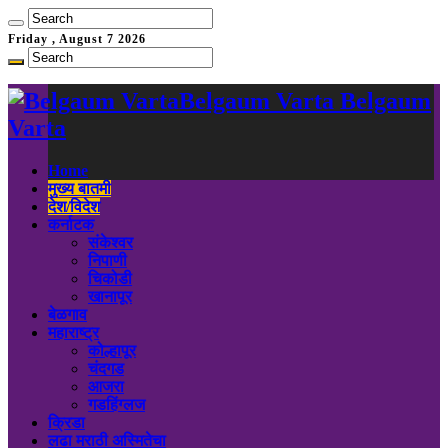
Friday , August 7 2026
Belgaum Varta Belgaum
Varta
Home
मुख्य बातमी
देश/विदेश
कर्नाटक
संकेश्वर
निपाणी
चिकोडी
खानापूर
बेळगाव
महाराष्ट्र
कोल्हापूर
चंदगड
आजरा
गडहिंग्लज
क्रिडा
लढा मराठी अस्मितेचा