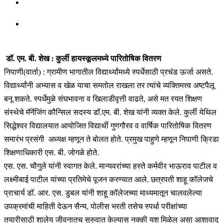
डॉ. एम. बी. शेख : कुर्ली हायस्कूलमध्ये पारितोषिक वितरण
निपाणी(वार्ता) : ग्रामीण भागातील विद्यार्थ्यांमध्ये स्पर्धेसाठी प्रचंड ऊर्जा असते.
विद्यार्थ्यांनी अभ्यास व खेळ याचा समतोल राखला तर त्यांचे व्यक्तिमत्त्व अष्टपैलू
बनू शकते. स्पर्धेमुळे संघभावना व खिलाडीवृत्ती वाढते, असे मत रयत शिक्षण
संस्थेचे मॅनेंजिंग कौन्सिल सदस्य डॉ.एम. बी. शेख यांनी व्यक्त केले. कुर्ली येथिल
सिद्धेश्वर विद्यालयात आयोजित विद्यार्थी गुणगौरव व वार्षिक पारितोषिक वितरण
समारंभ प्रसंगी अध्यक्ष म्हणून ते बोलत होते. प्रमुख पाहुणे म्हणून निपाणी क्रिडा
शिक्षणाधिकारी एस. बी. जोगळे होते.
एस. एस. चौगुले यांनी स्वागत केले. मान्यवरांच्या हस्ते कर्मवीर भाऊराव पाटील व
लक्ष्मीबाई पाटील यांच्या प्रतिमेचे पूजन करण्यात आले. छत्रपती शाहू कॉलेजचे
प्राचार्य डॉ. आर. एस. डुबल यांनी शाहू कॉलेजच्या माध्यमातून चालवलेल्या
उपक्रमांची माहिती देऊन सैन्य, पोलीस भरती तसेच स्पर्धा परीक्षांच्या
तयारीसाठी शालेय जीवनातच सुरुवात केल्यास नक्की यश मिळेल असा आशावाद