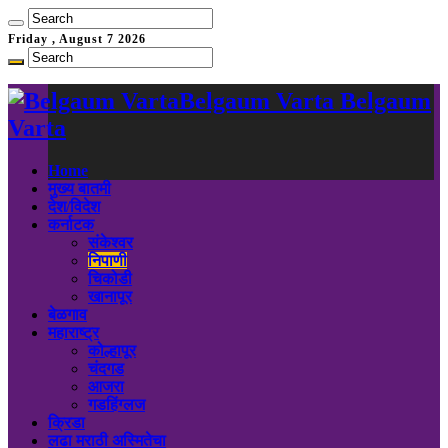
Friday , August 7 2026
Belgaum Varta Belgaum
Varta
Home
मुख्य बातमी
देश/विदेश
कर्नाटक
संकेश्वर
निपाणी
चिकोडी
खानापूर
बेळगाव
महाराष्ट्र
कोल्हापूर
चंदगड
आजरा
गडहिंग्लज
क्रिडा
लढा मराठी अस्मितेचा