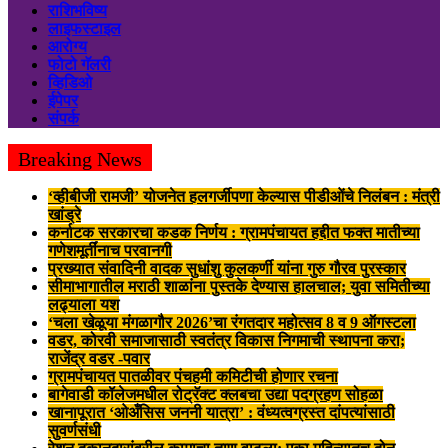
राशिभविष्य
लाइफस्टाइल
आरोग्य
फोटो गॅलरी
व्हिडिओ
ईपेपर
संपर्क
Breaking News
‘व्हीबीजी रामजी’ योजनेत हलगर्जीपणा केल्यास पीडीओंचे निलंबन : मंत्री
खांड्रे
कर्नाटक सरकारचा कडक निर्णय : ग्रामपंचायत हद्दीत फक्त मातीच्या
गणेशमूर्तींनाच परवानगी
प्रख्यात संवादिनी वादक सुधांशु कुलकर्णी यांना गुरु गौरव पुरस्कार
सीमाभागातील मराठी शाळांना पुस्तके देण्यास हालचाल; युवा समितीच्या
लढ्याला यश
‘चला खेळूया मंगळागौर 2026’चा रंगतदार महोत्सव 8 व 9 ऑगस्टला
वडर, कोरवी समाजासाठी स्वतंत्र विकास निगमाची स्थापना करा;
राजेंद्र वडर -पवार
ग्रामपंचायत पातळीवर पंचहमी कमिटीची होणार रचना
बागेवाडी कॉलेजमधील रोट्रॅक्ट क्लबचा उद्या पदग्रहण सोहळा
खानापूरात ‘ओअँसिस जननी यात्रा’ : वंध्यत्वग्रस्त दांपत्यांसाठी
सुवर्णसंधी