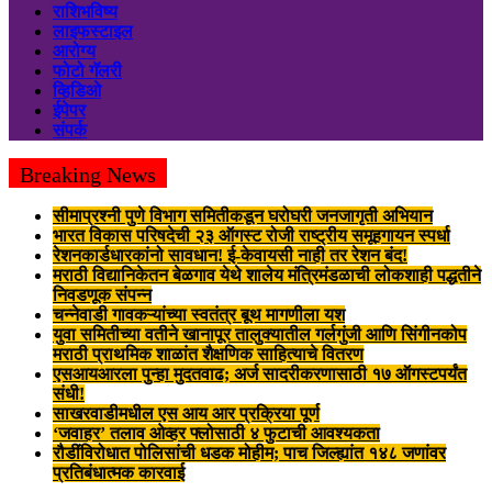
राशिभविष्य
लाइफस्टाइल
आरोग्य
फोटो गॅलरी
व्हिडिओ
ईपेपर
संपर्क
Breaking News
सीमाप्रश्नी पुणे विभाग समितीकडून घरोघरी जनजागृती अभियान
भारत विकास परिषदेची २३ ऑगस्ट रोजी राष्ट्रीय समूहगायन स्पर्धा
रेशनकार्डधारकांनो सावधान! ई-केवायसी नाही तर रेशन बंद!
मराठी विद्यानिकेतन बेळगाव येथे शालेय मंत्रिमंडळाची लोकशाही पद्धतीने
निवडणूक संपन्न
चन्नेवाडी गावकऱ्यांच्या स्वतंत्र बूथ मागणीला यश
युवा समितीच्या वतीने खानापूर तालुक्यातील गर्लगुंजी आणि सिंगीनकोप
मराठी प्राथमिक शाळांत शैक्षणिक साहित्याचे वितरण
एसआयआरला पुन्हा मुदतवाढ; अर्ज सादरीकरणासाठी १७ ऑगस्टपर्यंत
संधी!
साखरवाडीमधील एस आय आर प्रक्रिया पूर्ण
‘जवाहर’ तलाव ओव्हर फ्लोसाठी ४ फुटाची आवश्यकता
रौडींविरोधात पोलिसांची धडक मोहीम; पाच जिल्ह्यांत १४८ जणांवर
प्रतिबंधात्मक कारवाई