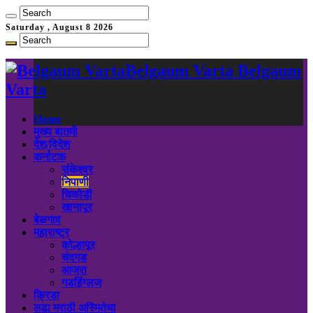
Saturday , August 8 2026
Belgaum Varta Belgaum
Varta
Home
मुख्य बातमी
देश/विदेश
कर्नाटक
संकेश्वर
निपाणी
चिकोडी
खानापूर
बेळगाव
महाराष्ट्र
कोल्हापूर
चंदगड
आजरा
गडहिंग्लज
क्रिडा
लढा मराठी अस्मितेचा