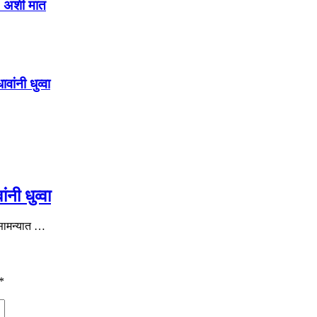
1-0 अशी मात
ांनी धुव्वा
नी धुव्वा
 सामन्यात …
*