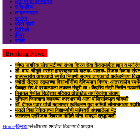
लढा मराठी अस्मितेचा
राशिभविष्य
लाइफस्टाइल
आरोग्य
फोटो गॅलरी
व्हिडिओ
ईपेपर
संपर्क
Breaking News
ज्येष्ठ नागरिक सोसायटीच्या संध्या किरण सेवा केंद्रामार्फत ज्ञान व मनोर
डी. वाय. चौगुले भरतेश हायस्कूलमध्ये बालक- पालक- शिक्षक मेळावा संपन
राज्यस्तरीय तायक्वांदो स्पर्धेत निपाणी सद्गुरु तायक्वांदो अकॅडमीच्या विद्यार
ज्योती सेंट्रल स्कूलच्या विद्यार्थीनींचा दैदिप्यमान विजय; आंतरशालेय स्पर
येळ्ळूर रोप-वे प्रकल्पाला लवकर मंजुरी द्या : केंद्रीय मंत्री नितीन ग
निडगल येथील सिद्धेश्वर मंदिरात तोडफोड नागरिकांचा संताप
युनियन जिमखाना क्लबच्या कारभाराची आता पोलिसांकडून चौकशी
डॉ. दीपक पवार यांची महाराष्ट्र एकीकरण युवा समिती सीमाभागच्या पदाधिक
मराठी विद्यानिकेतनच्या विद्यार्थ्यांची माहेश्वरी अंधशाळेला भेट
जलतरण प्रशिक्षक शिवराज मोहिते यांना भावपूर्ण श्रद्धांजली
Home
/
क्रिडा
/
प्लेऑफच्या शर्यतीत टिकण्याचे आव्हान!