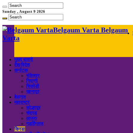
Sunday , August 9 2026
Belgaum Varta Belgaum
Varta
मुख्य बातमी
देश/विदेश
कर्नाटक
संकेश्वर
निपाणी
चिकोडी
खानापूर
बेळगाव
महाराष्ट्र
कोल्हापूर
चंदगड
आजरा
गडहिंग्लज
क्रिडा