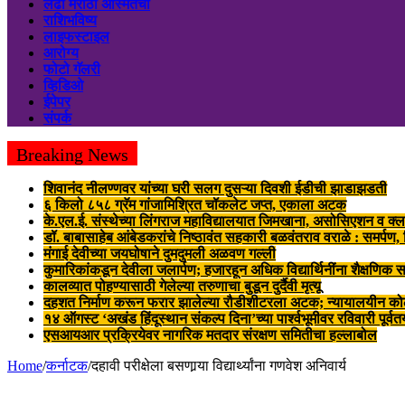
लढा मराठी अस्मितेचा
राशिभविष्य
लाइफस्टाइल
आरोग्य
फोटो गॅलरी
व्हिडिओ
ईपेपर
संपर्क
Breaking News
शिवानंद नीलण्णवर यांच्या घरी सलग दुसऱ्या दिवशी ईडीची झाडाझडती
६ किलो ८५८ ग्रॅम गांजामिश्रित चॉकलेट जप्त, एकाला अटक
के.एल.ई. संस्थेच्या लिंगराज महाविद्यालयात जिमखाना, असोसिएशन व क्ल
डॉ. बाबासाहेब आंबेडकरांचे निष्ठावंत सहकारी बळवंतराव वराळे : समर्पण
मंगाई देवीच्या जयघोषाने दुमदुमली अळवण गल्ली
कुमारिकांकडून देवीला जलार्पण; हजारहून अधिक विद्यार्थिनींना शैक्षणिक स
कालव्यात पोहण्यासाठी गेलेल्या तरुणाचा बुडून दुर्दैवी मृत्यू
दहशत निर्माण करून फरार झालेल्या रौडीशीटरला अटक; न्यायालयीन क
१४ ऑगस्ट ‘अखंड हिंदूस्थान संकल्प दिना’च्या पार्श्वभूमीवर रविवारी पूर्व
एसआयआर प्रक्रियेवर नागरिक मतदार संरक्षण समितीचा हल्लाबोल
Home
/
कर्नाटक
/
दहावी परीक्षेला बसणार्‍या विद्यार्थ्यांना गणवेश अनिवार्य