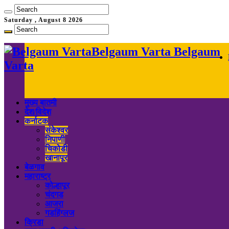
Saturday , August 8 2026
Belgaum Varta Belgaum
Varta
मुख्य बातमी
देश/विदेश
कर्नाटक
संकेश्वर
निपाणी
चिकोडी
खानापूर
बेळगाव
महाराष्ट्र
कोल्हापूर
चंदगड
आजरा
गडहिंग्लज
क्रिडा