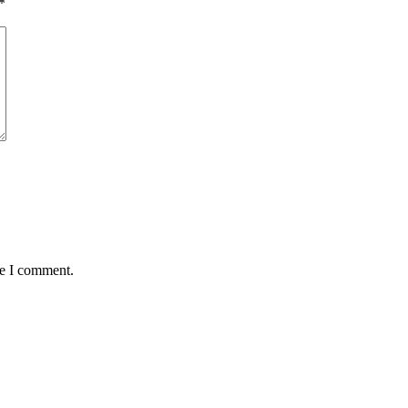
*
me I comment.