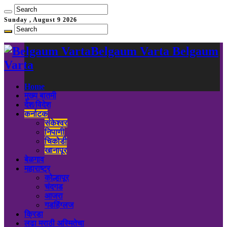
Sunday , August 9 2026
Belgaum Varta Belgaum
Varta
Home
मुख्य बातमी
देश/विदेश
कर्नाटक
संकेश्वर
निपाणी
चिकोडी
खानापूर
बेळगाव
महाराष्ट्र
कोल्हापूर
चंदगड
आजरा
गडहिंग्लज
क्रिडा
लढा मराठी अस्मितेचा