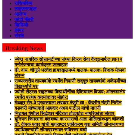
राशिभविष्य
लाइफस्टाइल
आरोग्य
फोटो गॅलरी
व्हिडिओ
ईपेपर
संपर्क
Breaking News
ज्येष्ठ नागरिक सोसायटीच्या संध्या किरण सेवा केंद्रामार्फत ज्ञान व
मनोरंजनाचा कार्यक्रम उत्साहात
डी. वाय. चौगुले भरतेश हायस्कूलमध्ये बालक- पालक- शिक्षक मेळावा
संपन्न
राज्यस्तरीय तायक्वांदो स्पर्धेत निपाणी सद्गुरु तायक्वांदो अकॅडमीच्या
विद्यार्थ्यांचे यश
ज्योती सेंट्रल स्कूलच्या विद्यार्थीनींचा दैदिप्यमान विजय; आंतरशालेय
स्पर्धेत प्रथम क्रमांकावर मोहोर!
येळ्ळूर रोप-वे प्रकल्पाला लवकर मंजुरी द्या : केंद्रीय मंत्री नितीन
गडकरी यांच्याकडे आमदार अभय पाटील यांची मागणी
निडगल येथील सिद्धेश्वर मंदिरात तोडफोड नागरिकांचा संताप
युनियन जिमखाना क्लबच्या कारभाराची आता पोलिसांकडून चौकशी
डॉ. दीपक पवार यांची महाराष्ट्र एकीकरण युवा समिती सीमाभागच्या
पदाधिकाऱ्यांशी सीमाप्रश्नावर सविस्तर चर्चा