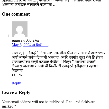
Spread the love बंगळूर : गणेशोत्सव अवघ्या काही दिवसांवर येऊन ठेपला
असताना कर्नाटक सरकारने महत्त्वाचा …
One comment
sangeeta Ajarekar
May 3, 2024 at 8:41 am
आता तुम्ही , देशप्रेमी नेता आशा आस्तीनमधील सापांना कसे ओळखणार
आशी माणसे सर्वच ठिकाणी असतात, अगदि स्वर्गात सुद्धा तेथे हि ईव्हन
राज्यकर्त्यांच्या मंत्री मंडळात देखील ,” फितूर ” मंत्र्याचा राजाशी
विश्वास घाताच्या साक्शी ची कितीतरी उदाहरणे इतीहासात पहायला
मिळतात. ।
वंदेमातरम।
Reply
Leave a Reply
Your email address will not be published.
Required fields are
marked
*