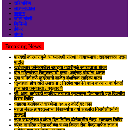
राशिभविष्य
लाइफस्टाइल
आरोग्य
फोटो गॅलरी
व्हिडिओ
ईपेपर
संपर्क
Breaking News
पारदर्शी कारभारामुळे ‘भाग्यलक्ष्मी संस्था’ नावारूपास; सहकाररत्न उत्तम
पाटील
खडेबाजार कॉर्नरमधील उघड्या गटारीमुळे अपघाताचा धोका
दोन महिन्यांच्या चिमुकल्याची हत्या; आईसह चौघांना अटक
युवा समितीतर्फे कुद्रेमानी शाळेत शैक्षणिक साहित्य वाटप
‘कृतज्ञता हीच खरी उपासना’; निरपेक्ष भावनेने काम करणारा कार्यकर्ता
हाच खरा कार्यकर्ता : प्रल्हाद पै
जी. आय. बागेवाडी महाविद्यालयाच्या एनएसएस विभागातर्फे एक दिवसीय
विशेष शिबिर
‘महात्मा बसवेश्वर’ संस्थेला १०.७२ कोटीवर नफा
मराठा मंडळ हायस्कूलच्या विद्यार्थ्यांचा वर्षा सहलीत निसर्गसौंदर्याची
अनुभूती
रयत संघटनेच्या वर्धापन दिनानिमित्त ढोणेवाडीत नेत्र, रक्तदान शिबिर
ज्येष्ठ नागरिक सोसायटीच्या संध्या किरण सेवा केंद्रामार्फत ज्ञान व