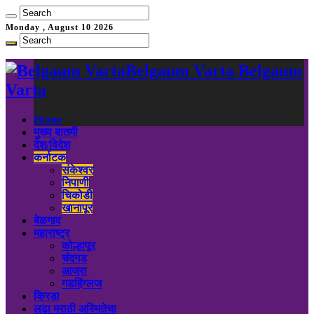
Monday , August 10 2026
Belgaum Varta Belgaum
Varta
Home
मुख्य बातमी
देश/विदेश
कर्नाटक
संकेश्वर
निपाणी
चिकोडी
खानापूर
बेळगाव
महाराष्ट्र
कोल्हापूर
चंदगड
आजरा
गडहिंग्लज
क्रिडा
लढा मराठी अस्मितेचा