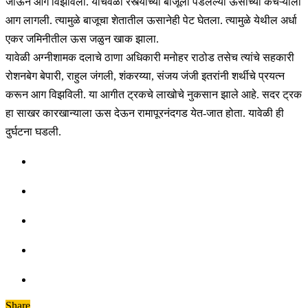
जाऊन आग विझविली. याचवेळी रस्त्याच्या बाजूला पडलेल्या ऊसाच्या कचऱ्याला
आग लागली. त्यामुळे बाजूचा शेतातील ऊसानेही पेट घेतला. त्यामुळे येथील अर्धा
एकर जमिनीतील ऊस जळुन खाक झाला.
यावेळी अग्नीशामक दलाचे ठाणा अधिकारी मनोहर राठोड तसेच त्यांचे सहकारी
रोशनबेग बेपारी, राहुल जंगली, शंकरय्या, संजय जंजी इतरांनी शर्थीचे प्रयत्न
करून आग विझविली. या आगीत ट्रकचे लाखोचे नुकसान झाले आहे. सदर ट्रक
हा साखर कारखान्याला ऊस देऊन रामापूरनंदगड येत-जात होता. यावेळी ही
दुर्घटना घडली.
Share