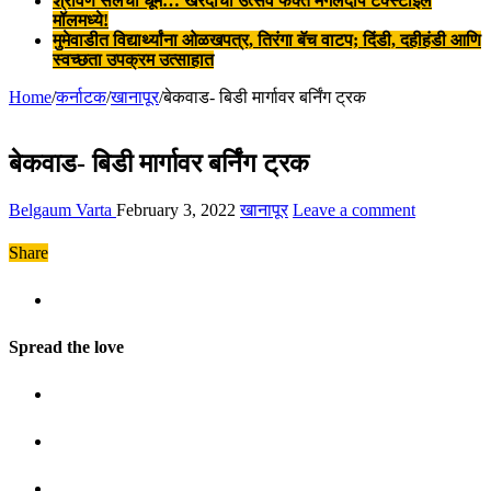
श्रावण सेलची धूम… खरेदीचा उत्सव फक्त मंगलदीप टेक्स्टाईल
मॉलमध्ये!
मुमेवाडीत विद्यार्थ्यांना ओळखपत्र, तिरंगा बॅच वाटप; दिंडी, दहीहंडी आणि
स्वच्छता उपक्रम उत्साहात
Home
/
कर्नाटक
/
खानापूर
/
बेकवाड- बिडी मार्गावर बर्निंग ट्रक
बेकवाड- बिडी मार्गावर बर्निंग ट्रक
Belgaum Varta
February 3, 2022
खानापूर
Leave a comment
Share
Spread the love