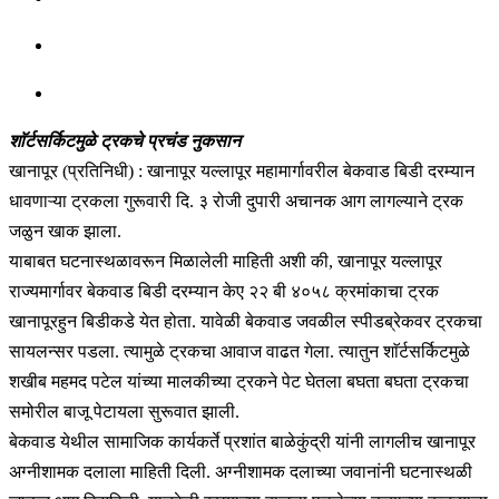
शाॅर्टसर्किटमुळे ट्रकचे प्रचंड नुकसान
खानापूर (प्रतिनिधी) : खानापूर यल्लापूर महामार्गावरील बेकवाड बिडी दरम्यान
धावणाऱ्या ट्रकला गुरूवारी दि. ३ रोजी दुपारी अचानक आग लागल्याने ट्रक
जळुन खाक झाला.
याबाबत घटनास्थळावरून मिळालेली माहिती अशी की, खानापूर यल्लापूर
राज्यमार्गावर बेकवाड बिडी दरम्यान केए २२ बी ४०५८ क्रमांकाचा ट्रक
खानापूरहुन बिडीकडे येत होता. यावेळी बेकवाड जवळील स्पीडब्रेकवर ट्रकचा
सायलन्सर पडला. त्यामुळे ट्रकचा आवाज वाढत गेला. त्यातुन शाॅर्टसर्किटमुळे
शखीब महमद पटेल यांच्या मालकीच्या ट्रकने पेट घेतला बघता बघता ट्रकचा
समोरील बाजू पेटायला सुरूवात झाली.
बेकवाड येथील सामाजिक कार्यकर्ते प्रशांत बाळेकुंद्री यांनी लागलीच खानापूर
अग्नीशामक दलाला माहिती दिली. अग्नीशामक दलाच्या जवानांनी घटनास्थळी