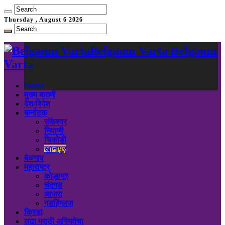
Thursday , August 6 2026
Belgaum Varta Belgaum
Varta
Home
मुख्य बातमी
देश/विदेश
कर्नाटक
संकेश्वर
निपाणी
चिकोडी
खानापूर
बेळगाव
महाराष्ट्र
कोल्हापूर
चंदगड
आजरा
गडहिंग्लज
क्रिडा
लढा मराठी अस्मितेचा