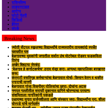
राशिभविष्य
लाइफस्टाइल
आरोग्य
फोटो गॅलरी
व्हिडिओ
ईपेपर
संपर्क
Breaking News
ज्योती सेंट्रल स्कूलच्या विद्यार्थ्यांचे राज्यस्तरीय तायक्वांदो स्पर्धेत
घवघवीत यश
बेळगावच्या युवकांनी जगातील सर्वात उंच मोटरेबल रोडवर फडकविला
तिरंगा
अखेर बिबट्या जेरबंद!
‘बेळगाव हे कर्नाटकचेच’ ठराव मंजूर करा; अन्यथा महापालिका बरखास्त
करू!
कंत्राटी वसतिगृह कर्मचाऱ्यांचा बेळगावात मोर्चा; किमान वेतन व थकीत
पगाराची मागणी
बेळगावात गांजा विक्रीवर पोलिसांचा छापा; दोघांना अटक
गणपत गल्लीतील सराफी दुकानात दागिने चोरण्याचा प्रयत्न;
संशयिताला नागरिकांनी पकडले
एआयच्या युगात सर्जनशीलता आणि संस्कार जपा; विद्यार्थ्यांना प्रा. शीला
घोरपडे यांचे मार्गदर्शन