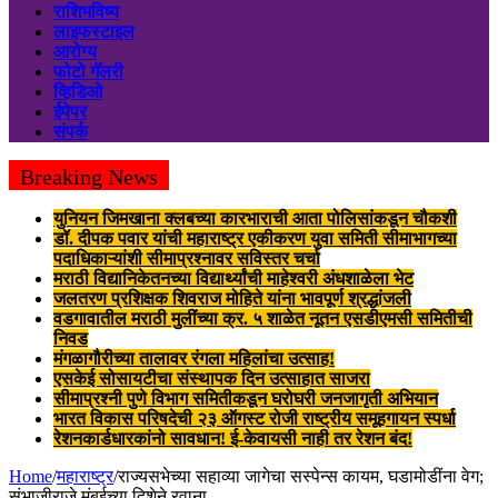
राशिभविष्य
लाइफस्टाइल
आरोग्य
फोटो गॅलरी
व्हिडिओ
ईपेपर
संपर्क
Breaking News
युनियन जिमखाना क्लबच्या कारभाराची आता पोलिसांकडून चौकशी
डॉ. दीपक पवार यांची महाराष्ट्र एकीकरण युवा समिती सीमाभागच्या
पदाधिकाऱ्यांशी सीमाप्रश्नावर सविस्तर चर्चा
मराठी विद्यानिकेतनच्या विद्यार्थ्यांची माहेश्वरी अंधशाळेला भेट
जलतरण प्रशिक्षक शिवराज मोहिते यांना भावपूर्ण श्रद्धांजली
वडगावातील मराठी मुलींच्या क्र. ५ शाळेत नूतन एसडीएमसी समितीची
निवड
मंगळागौरीच्या तालावर रंगला महिलांचा उत्साह!
एसकेई सोसायटीचा संस्थापक दिन उत्साहात साजरा
सीमाप्रश्नी पुणे विभाग समितीकडून घरोघरी जनजागृती अभियान
भारत विकास परिषदेची २३ ऑगस्ट रोजी राष्ट्रीय समूहगायन स्पर्धा
रेशनकार्डधारकांनो सावधान! ई-केवायसी नाही तर रेशन बंद!
Home
/
महाराष्ट्र
/
राज्यसभेच्या सहाव्या जागेचा सस्पेन्स कायम, घडामोडींना वेग;
संभाजीराजे मुंबईच्या दिशेने रवाना