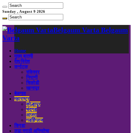
Sunday , August 9 2026
Belgaum Varta Belgaum
Varta
Home
मुख्य बातमी
देश/विदेश
कर्नाटक
संकेश्वर
निपाणी
चिकोडी
खानापूर
बेळगाव
महाराष्ट्र
कोल्हापूर
चंदगड
आजरा
गडहिंग्लज
क्रिडा
लढा मराठी अस्मितेचा