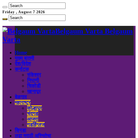
Friday , August 7 2026
Belgaum Varta Belgaum
Varta
Home
मुख्य बातमी
देश/विदेश
कर्नाटक
संकेश्वर
निपाणी
चिकोडी
खानापूर
बेळगाव
महाराष्ट्र
कोल्हापूर
चंदगड
आजरा
गडहिंग्लज
क्रिडा
लढा मराठी अस्मितेचा