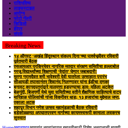
राशिभविष्य
लाइफस्टाइल
आरोग्य
फोटो गॅलरी
व्हिडिओ
ईपेपर
संपर्क
Breaking News
१४ ऑगस्ट ‘अखंड हिंदूस्थान संकल्प दिना’च्या पार्श्वभूमीवर रविवारी
पूर्वतयारी बैठक
एसआयआर प्रक्रियेवर नागरिक मतदार संरक्षण समितीचा हल्लाबोल
गरजू विद्यार्थ्यांच्या शिक्षणाची ‘वेदांत’ घेणार जबाबदारी!
मुतगा ग्रामदैवत श्री भावेश्वरी देवी यात्रेला उत्साहात प्रारंभ
सीआयडी तपासानंतर शिवानंद निलण्णावर यांना ईडीचा दणका
बनावट कागदपत्रांद्वारे मालमत्ता हडपण्याचा डाव; महिला अटकेत
बेळगुंदी, बिजगर्णी येथे युवा समितीच्या वतीने शैक्षणिक साहित्याचे वाटप
मारिहाळ पोलिसांची गांजा विक्रीवर धाड; १३ हजारांचा मुद्देमाल जप्त,
एकाला अटक
शहापूर विभाग गणेश उत्सव महामंडळाची बैठक रविवारी
बडेकोळ्ळमठ अपघातप्रवण मार्गाच्या कायमस्वरूपी कामाला लवकरच
सुरुवात
Home
/
महाराष्ट्र
/
माणगांव नगरपंचायत इमारतीसाठी विशेष अनुदानाची मागणी