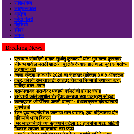
राशिभविष्य
लाइफस्टाइल
आरोग्य
फोटो गॅलरी
व्हिडिओ
ईपेपर
संपर्क
Breaking News
प्रख्यात संवादिनी वादक सुधांशु कुलकर्णी यांना गुरु गौरव पुरस्कार
सीमाभागातील मराठी शाळांना पुस्तके देण्यास हालचाल; युवा समितीच्या
लढ्याला यश
‘चला खेळूया मंगळागौर 2026’चा रंगतदार महोत्सव 8 व 9 ऑगस्टला
वडर, कोरवी समाजासाठी स्वतंत्र विकास निगमाची स्थापना करा;
राजेंद्र वडर -पवार
ग्रामपंचायत पातळीवर पंचहमी कमिटीची होणार रचना
बागेवाडी कॉलेजमधील रोट्रॅक्ट क्लबचा उद्या पदग्रहण सोहळा
खानापूरात ‘ओअँसिस जननी यात्रा’ : वंध्यत्वग्रस्त दांपत्यांसाठी
सुवर्णसंधी
रेशन दुकानदारांवरील कामाचा ताण वाढला; एका महिन्यातच दोन
महिन्यांचे धान्य वितरण
‘घर भाड्याने हवे’च्या बहाण्याने वृद्धेला ८८ हजारांचा गंडा! ओटीपी
मिळवत सायबर भामट्यांचा नवा फंडा