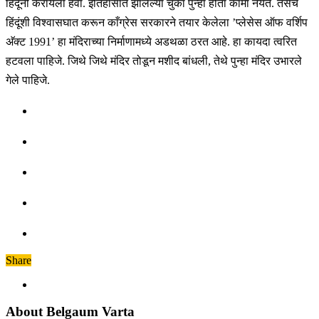
हिंदूंनी करायला हवा. इतिहासात झालेल्या चुका पुन्हा होता कामा नयेत. तसेच
हिंदूंशी विश्वासघात करून काँग्रेस सरकारने तयार केलेला ’प्लेसेस ऑफ वर्शिप
अ‍ॅक्ट 1991’ हा मंदिराच्या निर्माणामध्ये अडथळा ठरत आहे. हा कायदा त्वरित
हटवला पाहिजे. जिथे जिथे मंदिर तोडून मशीद बांधली, तेथे पुन्हा मंदिर उभारले
गेले पाहिजे.
Share
About Belgaum Varta