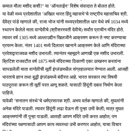
कमाल मौला मशीद कशी?’ या ’ऑनलाईन’ विशेष संवादात ते बोलत होते.
या वेळी मध्य प्रदेशातील ’अखिल भारत हिंदु महासभे’चे राष्ट्रीय महासचिव श्री.
देवेंद्र पांडे म्हणाले की, राजा भोज यांनी मध्यप्रदेशातील धार येथे वर्ष 1034 मध्ये
स्थापन केलेले माता वाग्देवीचे (श्रीसरस्वती देवीचे) सर्वांत प्राचीन मंदिर होते.
त्यावर वर्ष 1305 मध्ये अल्लाउद्दीन खिलजीने आक्रमण करून ते नष्ट करण्याचा
प्रयत्न केला. नंतर 1401 मध्ये दिलावर खानाने आक्रमण केले आणि मंदिराच्या
प्रवेशद्वाराजवळ मशीद उभारली. त्यानंतर महमूदने आणखी एक मशीद उभारली.
ब्रिटिश राजवटीत वर्ष 1875 मध्ये मंदिराच्या ठिकाणी एका उत्खनन करतांना
सापडलेली माता वाग्देवीची मूर्ती इंग्लंडमधील संग्रहालयात नेण्यात आली. आजही
भारताचे ज्ञान तथा बुद्धी इंग्लंडमध्ये बंदीस्त आहे. भारत सरकार त्या विषयी
पाठपुरावा करून ती मूर्ती परत आणू शकते. यासाठी हिंदूंनी दबाव निर्माण केला
पाहिजे.
यावेळी ’सनातन संस्थे’चे धर्मप्रसारक श्री. अभय वर्तक म्हणाले की, मुघलांनी
अनेक मंदिरे पाडली. त्यावर हिंदूंनी लढा देऊन ती पुन्हा उभी केली; मात्र मुघल
आक्रमणांनी ती पुन्हा पाडली. आताही आपण मंदिरे उभी करत आहोत; पण
मंदिरांच्या रक्षणासाठी आपण काय व्यवस्था उभी करणार आहोत, याचा विचार