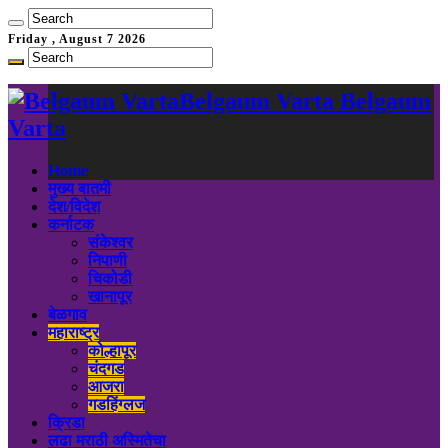
Friday , August 7 2026
Belgaum Varta Belgaum
Varta
Home
मुख्य बातमी
देश/विदेश
कर्नाटक
संकेश्वर
निपाणी
चिकोडी
खानापूर
बेळगाव
महाराष्ट्र
कोल्हापूर
चंदगड
आजरा
गडहिंग्लज
क्रिडा
लढा मराठी अस्मितेचा