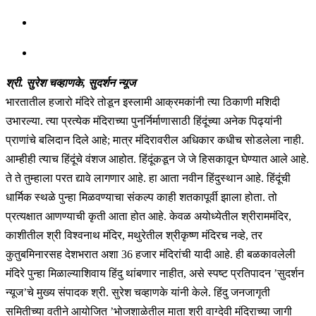
श्री. सुरेश चव्हाणके, सुदर्शन न्यूज
भारतातील हजारो मंदिरे तोडून इस्लामी आक्रमकांनी त्या ठिकाणी मशिदी
उभारल्या. त्या प्रत्येक मंदिराच्या पुनर्निर्माणासाठी हिंदूंच्या अनेक पिढ्यांनी
प्राणांचे बलिदान दिले आहे; मात्र मंदिरावरील अधिकार कधीच सोडलेला नाही.
आम्हीही त्याच हिंदूंचे वंशज आहोत. हिंदूंकडून जे जे हिसकावून घेण्यात आले आहे.
ते ते तुम्हाला परत द्यावे लागणार आहे. हा आता नवीन हिंदुस्थान आहे. हिंदूंची
धार्मिक स्थळे पुन्हा मिळवण्याचा संकल्प काही शतकापूर्वी झाला होता. तो
प्रत्यक्षात आणण्याची कृती आता होत आहे. केवळ अयोध्येतील श्रीराममंदिर,
काशीतील श्री विश्वनाथ मंदिर, मथुरेतील श्रीकृष्ण मंदिरच नव्हे, तर
कुतुबमिनारसह देशभरात अशा 36 हजार मंदिरांची यादी आहे. ही बळकावलेली
मंदिरे पुन्हा मिळाल्याशिवाय हिंदु थांबणार नाहीत, असे स्पष्ट प्रतिपादन ’सुदर्शन
न्यूज’चे मुख्य संपादक श्री. सुरेश चव्हाणके यांनी केले. हिंदु जनजागृती
समितीच्या वतीने आयोजित ’भोजशाळेतील माता श्री वाग्देवी मंदिराच्या जागी