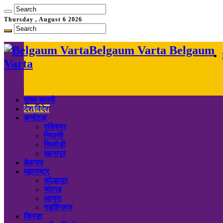
Thursday , August 6 2026
Belgaum Varta Belgaum
Varta
मुख्य बातमी
देश/विदेश
कर्नाटक
संकेश्वर
निपाणी
चिकोडी
खानापूर
बेळगाव
महाराष्ट्र
कोल्हापूर
चंदगड
आजरा
गडहिंग्लज
क्रिडा