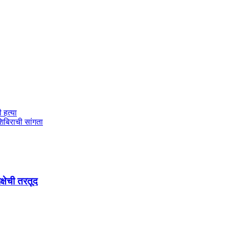
 हत्या
शिबिराची सांगता
्षेची तरतूद