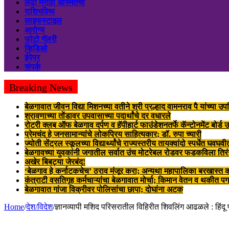
लढा मराठी अस्मितेचा
राशिभविष्य
लाइफस्टाइल
आरोग्य
फोटो गॅलरी
व्हिडिओ
ईपेपर
संपर्क
Breaking News
बेळगावात जीवन विद्या मिशनच्या वतीने श्री प्रल्हाद वामनराव पै यांच्या उप
श्रावणाच्या तोंडावर उपवासाच्या पदार्थांचे दर वधारले
रोटरी क्लब ऑफ बेळगाव दर्पण व हॅपीहार्ट फाउंडेशनतर्फे कॅन्टोनमेंट बोर्ड
प्रेमचंद हे जनसामान्यांचे लोकप्रिय साहित्यकार; डॉ. रुपा च्यारी
ज्योती सेंट्रल स्कूलच्या विद्यार्थ्यांचे राज्यस्तरीय तायक्वांदो स्पर्धेत घवघ
बेळगावच्या युवकांनी जगातील सर्वात उंच मोटरेबल रोडवर फडकविला तिरं
अखेर बिबट्या जेरबंद!
‘बेळगाव हे कर्नाटकचेच’ ठराव मंजूर करा; अन्यथा महापालिका बरखास्त 
कंत्राटी वसतिगृह कर्मचाऱ्यांचा बेळगावात मोर्चा; किमान वेतन व थकीत प
बेळगावात गांजा विक्रीवर पोलिसांचा छापा; दोघांना अटक
Home
/
देश/विदेश
/
ज्ञानव्यापी मशिद परिसरातील विहिरीत शिवलिंग आढळले : हिंदू प