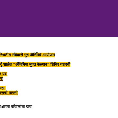
स्थितीत रविवारी गुरु पौर्णिमेचे आयोजन
 उर्दू शाळेत “ॲनिमिया मुक्त बेळगाव” शिबिर यशस्वी
वीत यश
गा
करू!
गाराची मागणी
क्षाच्या वकिलांचा दावा