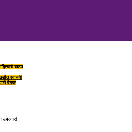
ाहित्याचे वाटप
ोठडीत रवानगी
तयारी बैठक
ना उमेदवारी