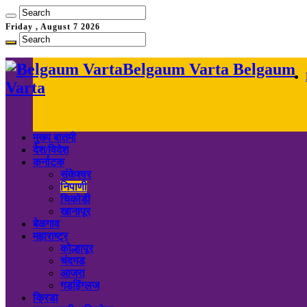
Friday , August 7 2026
Belgaum Varta Belgaum
Varta
मुख्य बातमी
देश/विदेश
कर्नाटक
संकेश्वर
निपाणी
चिकोडी
खानापूर
बेळगाव
महाराष्ट्र
कोल्हापूर
चंदगड
आजरा
गडहिंग्लज
क्रिडा