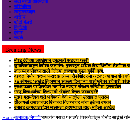
लढा मराठी अस्मितेचा
राशिभविष्य
लाइफस्टाइल
आरोग्य
फोटो गॅलरी
व्हिडिओ
ईपेपर
संपर्क
Breaking News
मंगाई देवीच्या जयघोषाने दुमदुमली अळवण गल्ली
कुमारिकांकडून देवीला जलार्पण; हजारहून अधिक विद्यार्थिनींना शैक्षणिक स
कालव्यात पोहण्यासाठी गेलेल्या तरुणाचा बुडून दुर्दैवी मृत्यू
दहशत निर्माण करून फरार झालेल्या रौडीशीटरला अटक; न्यायालयीन क
१४ ऑगस्ट ‘अखंड हिंदूस्थान संकल्प दिना’च्या पार्श्वभूमीवर रविवारी पूर्व
एसआयआर प्रक्रियेवर नागरिक मतदार संरक्षण समितीचा हल्लाबोल
गरजू विद्यार्थ्यांच्या शिक्षणाची ‘वेदांत’ घेणार जबाबदारी!
मुतगा ग्रामदैवत श्री भावेश्वरी देवी यात्रेला उत्साहात प्रारंभ
सीआयडी तपासानंतर शिवानंद निलण्णावर यांना ईडीचा दणका
बनावट कागदपत्रांद्वारे मालमत्ता हडपण्याचा डाव; महिला अटकेत
Home
/
कर्नाटक
/
निपाणी
/
राष्ट्रीय मराठा पक्षातर्फे चिक्कोडीतून विनोद साळुंखे यां