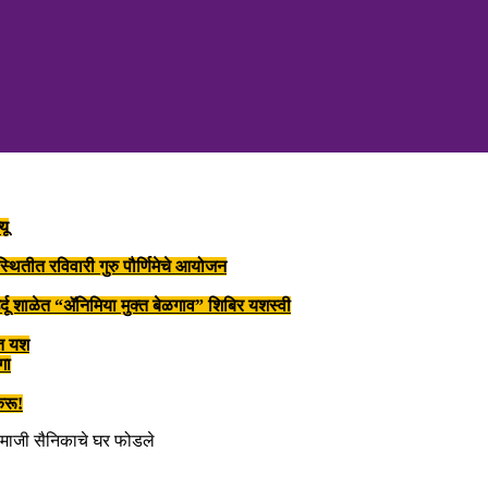
यू
स्थितीत रविवारी गुरु पौर्णिमेचे आयोजन
 उर्दू शाळेत “ॲनिमिया मुक्त बेळगाव” शिबिर यशस्वी
वीत यश
गा
करू!
ह माजी सैनिकाचे घर फोडले