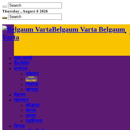
Thursday , August 6 2026
Belgaum Varta Belgaum
Varta
मुख्य बातमी
देश/विदेश
कर्नाटक
संकेश्वर
निपाणी
चिकोडी
खानापूर
बेळगाव
महाराष्ट्र
कोल्हापूर
चंदगड
आजरा
गडहिंग्लज
क्रिडा