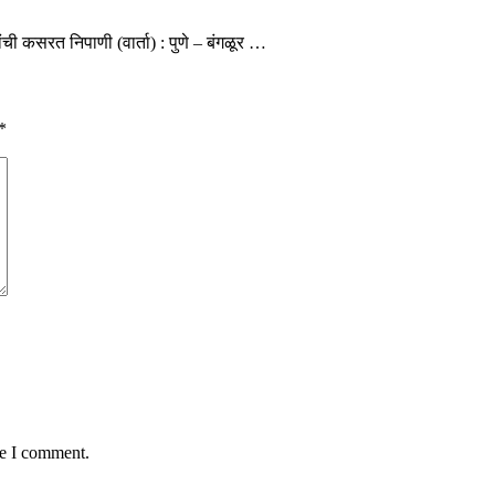
ी कसरत निपाणी (वार्ता) : पुणे – बंगळूर …
*
me I comment.