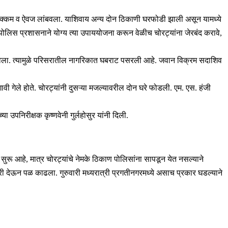
ून रक्कम व ऐवज लांबवला. याशिवाय अन्य दोन ठिकाणी घरफोडी झाली असून यामध्ये
ोलिस प्रशासनाने योग्य त्या उपाययोजना करून वेळीच चोरट्यांना जेरबंद करावे,
ंबविला. त्यामुळे परिसरातील नागरिकात घबराट पसरली आहे. जवान विक्रम सदाशिव
ी गेले होते. चोरट्यांनी दुसऱ्या मजल्यावरील दोन घरे फोडली. एम. एस. हंजी
उपनिरीक्षक कृष्णवेनी गुर्लहोसुर यांनी दिली.
ू आहे, मात्र चोरट्यांचे नेमके ठिकाण पोलिसांना सापडून येत नसल्याने
 तुरी देऊन पळ काढला. गुरुवारी मध्यरात्री प्रगतीनगरमध्ये असाच प्रकार घडल्याने