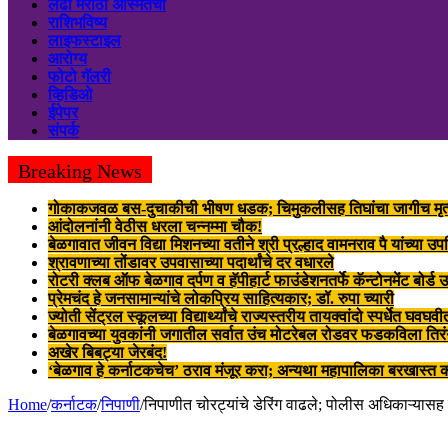
लढा मराठी अस्मितेचा
राशिभविष्य
लाइफस्टाइल
आरोग्य
फोटो गॅलरी
व्हिडिओ
ईपेपर
संपर्क
Breaking News
गोकाकजवळ बस-दुचाकीची भीषण धडक; चिमुकलीसह तिघांचा जागीच मृत्
आंदोलनांनी वेठीस धरला चन्नम्मा चौक!
बेळगावात जीवन विद्या मिशनच्या वतीने श्री प्रल्हाद वामनराव पै यांच्या उप
श्रावणाच्या तोंडावर उपवासाच्या पदार्थांचे दर वधारले
रोटरी क्लब ऑफ बेळगाव दर्पण व हॅपीहार्ट फाउंडेशनतर्फे कॅन्टोनमेंट बोर्ड
प्रेमचंद हे जनसामान्यांचे लोकप्रिय साहित्यकार; डॉ. रुपा च्यारी
ज्योती सेंट्रल स्कूलच्या विद्यार्थ्यांचे राज्यस्तरीय तायक्वांदो स्पर्धेत घवघ
बेळगावच्या युवकांनी जगातील सर्वात उंच मोटरेबल रोडवर फडकविला तिरं
अखेर बिबट्या जेरबंद!
‘बेळगाव हे कर्नाटकचेच’ ठराव मंजूर करा; अन्यथा महापालिका बरखास्त 
Home
/
कर्नाटक
/
निपाणी
/
निपाणीत चोरट्यांचे डेरिंग वाढले; पोलीस अधिकाऱ्यास