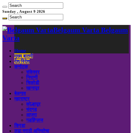
Sunday , August 9 2026
Belgaum Varta Belgaum
Varta
Home
मुख्य बातमी
देश/विदेश
कर्नाटक
संकेश्वर
निपाणी
चिकोडी
खानापूर
बेळगाव
महाराष्ट्र
कोल्हापूर
चंदगड
आजरा
गडहिंग्लज
क्रिडा
लढा मराठी अस्मितेचा