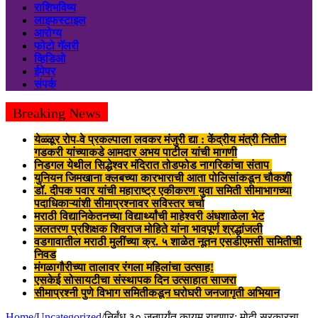
राशिभविष्य
लाइफस्टाइल
आरोग्य
फोटो गॅलरी
व्हिडिओ
ईपेपर
संपर्क
Breaking News
येळ्ळूर रोप-वे प्रकल्पाला लवकर मंजुरी द्या : केंद्रीय मंत्री नितीन
गडकरी यांच्याकडे आमदार अभय पाटील यांची मागणी
निडगल येथील सिद्धेश्वर मंदिरात तोडफोड नागरिकांचा संताप
युनियन जिमखाना क्लबच्या कारभाराची आता पोलिसांकडून चौकशी
डॉ. दीपक पवार यांची महाराष्ट्र एकीकरण युवा समिती सीमाभागच्या
पदाधिकाऱ्यांशी सीमाप्रश्नावर सविस्तर चर्चा
मराठी विद्यानिकेतनच्या विद्यार्थ्यांची माहेश्वरी अंधशाळेला भेट
जलतरण प्रशिक्षक शिवराज मोहिते यांना भावपूर्ण श्रद्धांजली
वडगावातील मराठी मुलींच्या क्र. ५ शाळेत नूतन एसडीएमसी समितीची
निवड
मंगळागौरीच्या तालावर रंगला महिलांचा उत्साह!
एसकेई सोसायटीचा संस्थापक दिन उत्साहात साजरा
सीमाप्रश्नी पुणे विभाग समितीकडून घरोघरी जनजागृती अभियान
Home
/
Uncategorized
/
निर्बंध ३० जूनपर्यंत कायम राहणार; मोदी सरकारचा