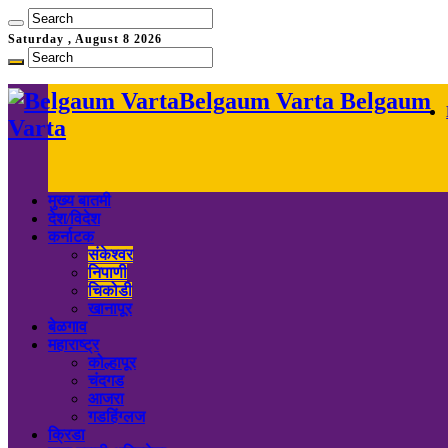
Saturday , August 8 2026
Belgaum Varta Belgaum
Varta
मुख्य बातमी
देश/विदेश
कर्नाटक
संकेश्वर
निपाणी
चिकोडी
खानापूर
बेळगाव
महाराष्ट्र
कोल्हापूर
चंदगड
आजरा
गडहिंग्लज
क्रिडा