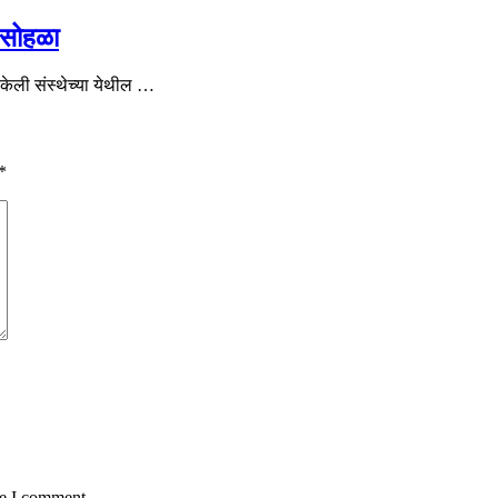
 सोहळा
 केली संस्थेच्या येथील …
*
me I comment.