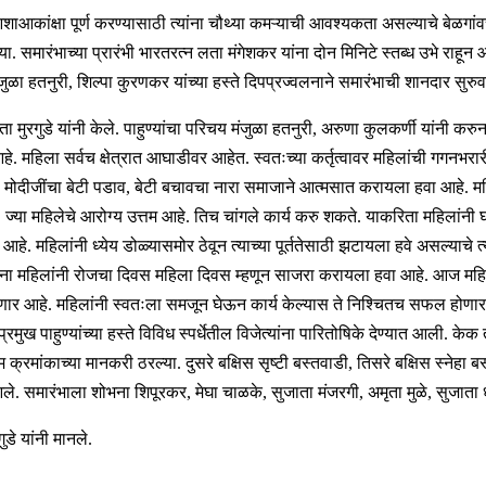
ाआकांक्षा पूर्ण करण्यासाठी त्यांना चौथ्या कमऱ्याची आवश्यकता असल्याचे बेळगांवच्
या. समारंभाच्या प्रारंभी भारतरत्न लता मंगेशकर यांना दोन मिनिटे स्तब्ध उभे राहून
, मंजुळा हतनुरी, शिल्पा कुरणकर यांच्या हस्ते दिपप्रज्वलनाने समारंभाची शानदार सु
्वेता मुरगुडे यांनी केले. पाहुण्यांचा परिचय मंजुळा हतनुरी, अरुणा कुलकर्णी यांनी 
हिला सर्वच क्षेत्रात आघाडीवर आहेत. स्वतःच्या कर्तृत्वावर महिलांची गगनभरारी
त. मोदीजींचा बेटी पडाव, बेटी बचावचा नारा समाजाने आत्मसात करायला हवा आहे. मह
. ज्या महिलेचे आरोग्य उत्तम आहे. तिच चांगले कार्य करु शकते. याकरिता महिला
 महिलांनी ध्येय डोळ्यासमोर ठेवून त्याच्या पूर्ततेसाठी झटायला हवे असल्याचे त्य
रताना महिलांनी रोजचा दिवस महिला दिवस म्हणून साजरा करायला हवा आहे. आज महि
ी होणार आहे. महिलांनी स्वतःला समजून घेऊन कार्य केल्यास ते निश्चितच सफल होण
 पाहुण्यांच्या हस्ते विविध स्पर्धेतील विजेत्यांना पारितोषिके देण्यात आली. केक तय
म क्रमांकाच्या मानकरी ठरल्या. दुसरे बक्षिस सृष्टी बस्तवाडी, तिसरे बक्षिस स्नेहा बस्
 आले. समारंभाला शोभना शिपूरकर, मेघा चाळके, सुजाता मंजरगी, अमृता मुळे, सुजाता धुड
ुडे यांनी मानले.