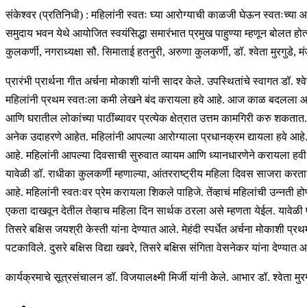
संकेश्वर (प्रतिनिधी) : महिलांनी स्वतः घ्या आरोग्याची काळजी घेऊन स्वतःच्या आश
समुदाय भवन येथे आयोजित स्वयंसिद्धा समारंभात प्रमुख पाहुण्या म्हणून बोलत होत्
कुलकर्णी, नगराध्यक्षा सौ. सिमाताई हतनुरी, अरुणा कुलकर्णी, डॉ. श्वेता मुरगुडे
प्रारंभी प्रार्थना गीत अर्चना मोकाशी यांनी सादर केले. उपस्थितांचे स्वागत डॉ. श
महिलांनी प्रथम स्वतःला कमी लेखने बंद करायला हवे आहे. आज काळ बदलला आहे. म
आणि घरातील लोकांच्या पाठींब्यावर प्रत्येक क्षेत्रात उत्तम कामगिरी करु शकता
अनेक उदाहरणे आहेत. महिलांनी आपल्या आरोग्याला प्रधानक्रम द्यायला हवे आहे
आहे. महिलांनी आपल्या दिवसाची सुरुवात व्यायम आणि ध्यानधारणेने करायला हवी आहे.
यावेळी डॉ. राधीका कुलकर्णी म्हणाल्या, आंतरराष्ट्रीय महिला दिवस साजरा क
आहे. महिलांनी स्वतःवर प्रेम करायला शिकले पाहिजे. तेंव्हाचं महिलांची उन्नत
एकता दाखवून देतील तेव्हाच महिला दिन सार्थक ठरला असे म्हणता येईल. यावेळी प्रमुख
तिसरे बक्षिस जयश्री केस्ती यांना देण्यात आले. मेहंदी स्पर्धेत अर्चना मोकाशी प्रथ
पटकाविले. दुसरे बक्षिस विद्या खवरे, तिसरे बक्षिस संगिता वेसनेकर यांना देण्यात
कार्यक्रमाचे सूत्रसंचालन डॉ. विजयालक्ष्मी मिर्जी यांनी केले. आभार डॉ. श्वेता मुरग