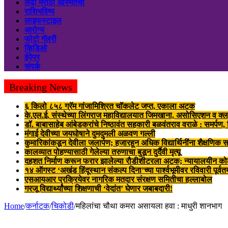
लढा मराठी अस्मितेचा
राशिभविष्य
लाइफस्टाइल
आरोग्य
फोटो गॅलरी
व्हिडिओ
ईपेपर
संपर्क
Breaking News
६ किलो ८५८ ग्रॅम गांजामिश्रित चॉकलेट जप्त, एकाला अटक
के.एल.ई. संस्थेच्या लिंगराज महाविद्यालयात जिमखाना, असोसिएशन व क्ल
डॉ. बाबासाहेब आंबेडकरांचे निष्ठावंत सहकारी बळवंतराव वराळे : समर्पण
मंगाई देवीच्या जयघोषाने दुमदुमली अळवण गल्ली
कुमारिकांकडून देवीला जलार्पण; हजारहून अधिक विद्यार्थिनींना शैक्षणिक स
कालव्यात पोहण्यासाठी गेलेल्या तरुणाचा बुडून दुर्दैवी मृत्यू
दहशत निर्माण करून फरार झालेल्या रौडीशीटरला अटक; न्यायालयीन क
१४ ऑगस्ट ‘अखंड हिंदूस्थान संकल्प दिना’च्या पार्श्वभूमीवर रविवारी पूर्व
एसआयआर प्रक्रियेवर नागरिक मतदार संरक्षण समितीचा हल्लाबोल
गरजू विद्यार्थ्यांच्या शिक्षणाची ‘वेदांत’ घेणार जबाबदारी!
Home
/
कर्नाटक
/
चिकोडी
/
महिलांचा चौथा कमरा असायला हवा : माधुरी शानभाग