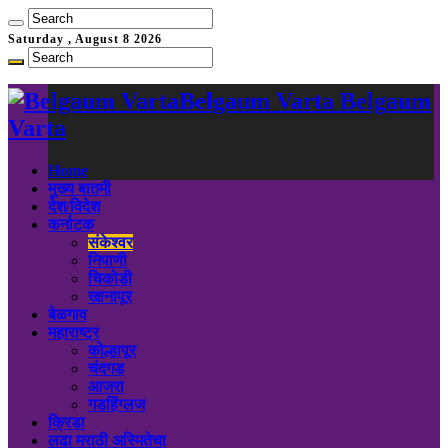
Saturday , August 8 2026
Belgaum Varta Belgaum
Varta
Home
मुख्य बातमी
देश/विदेश
कर्नाटक
संकेश्वर
निपाणी
चिकोडी
खानापूर
बेळगाव
महाराष्ट्र
कोल्हापूर
चंदगड
आजरा
गडहिंग्लज
क्रिडा
लढा मराठी अस्मितेचा