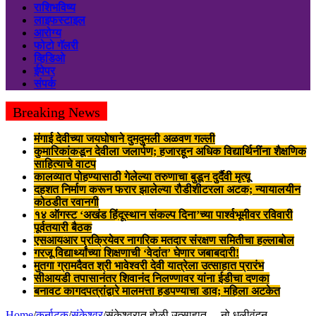
राशिभविष्य
लाइफस्टाइल
आरोग्य
फोटो गॅलरी
व्हिडिओ
ईपेपर
संपर्क
Breaking News
मंगाई देवीच्या जयघोषाने दुमदुमली अळवण गल्ली
कुमारिकांकडून देवीला जलार्पण; हजारहून अधिक विद्यार्थिनींना शैक्षणिक
साहित्याचे वाटप
कालव्यात पोहण्यासाठी गेलेल्या तरुणाचा बुडून दुर्दैवी मृत्यू
दहशत निर्माण करून फरार झालेल्या रौडीशीटरला अटक; न्यायालयीन
कोठडीत रवानगी
१४ ऑगस्ट ‘अखंड हिंदूस्थान संकल्प दिना’च्या पार्श्वभूमीवर रविवारी
पूर्वतयारी बैठक
एसआयआर प्रक्रियेवर नागरिक मतदार संरक्षण समितीचा हल्लाबोल
गरजू विद्यार्थ्यांच्या शिक्षणाची ‘वेदांत’ घेणार जबाबदारी!
मुतगा ग्रामदैवत श्री भावेश्वरी देवी यात्रेला उत्साहात प्रारंभ
सीआयडी तपासानंतर शिवानंद निलण्णावर यांना ईडीचा दणका
बनावट कागदपत्रांद्वारे मालमत्ता हडपण्याचा डाव; महिला अटकेत
Home
/
कर्नाटक
/
संकेश्वर
/
संकेश्वरात होळी उत्साहात… नो धुलीवंदन..