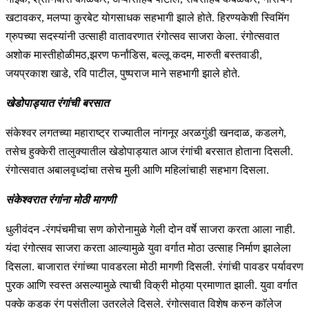
खटावकर, मलप्पा कुरबेट योगसाधक सहभागी झाले होते. हिरण्यकेशी स्विमिंग
ग्रुपच्या सदस्यांनी उत्साही वातावरणात रंगोत्सव साजरा केला. रंगोत्सवात
अशोक मास्तीहोळीमठ,झरण फर्नांडिस, बल्लू कदम, मारुती बस्तवाडी,
जयप्रकाश खाडे, रवि पाटील, पुष्पराज माने सहभागी झाले होते.
खेडोपाड्यात रंगांची बरसात
संकेश्वर लगतच्या महाराष्ट्र राज्यातील नांगनूर अरळगुंडी खनदाळ, कडलगे,
तसेच हुक्केरी तालुक्यातील खेडोपाड्यात आज रंगांची बरसात होताना दिसली.
रंगोत्सवात अबालवृध्दांंचा तसेच मुली आणि महिलांचाही सहभाग दिसला.
संकेश्वरात रंगांना मोठी मागणी
धुलीवंदन -रंगपंचमीचा सण कोरोनामुळे गेली दोन वर्षे साजरा करता आला नाही.
यंदा रंगोत्सव साजरा करता आल्यामुळे युवा वर्गात मोठा उत्साह निर्माण झालेला
दिसला. बाजारात रंगांच्या पावडरला मोठी मागणी दिसली. रंगांची पावडर पर्यावरण
पुरक आणि स्वस्त असल्यामुळे त्याची विक्री मोठ्या प्रमाणात झाली. युवा वर्गात
पक्के कडक रंग पसंतीला उतरलेले दिसले. रंगोत्सवात विशेष करुन काॅलेज