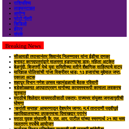
राशिभविष्य
लाइफस्टाइल
आरोग्य
फोटो गॅलरी
व्हिडिओ
ईपेपर
संपर्क
Breaking News
सीआयडी तपासानंतर शिवानंद निलण्णावर यांना ईडीचा दणका
बनावट कागदपत्रांद्वारे मालमत्ता हडपण्याचा डाव; महिला अटकेत
बेळगुंदी, बिजगर्णी येथे युवा समितीच्या वतीने शैक्षणिक साहित्याचे वाटप
मारिहाळ पोलिसांची गांजा विक्रीवर धाड; १३ हजारांचा मुद्देमाल जप्त,
एकाला अटक
शहापूर विभाग गणेश उत्सव महामंडळाची बैठक रविवारी
बडेकोळ्ळमठ अपघातप्रवण मार्गाच्या कायमस्वरूपी कामाला लवकरच
सुरुवात
मराठीचे शिलेदार मायमराठीसाठी एकत्र; राज्यभर संयुक्त जनजागृतीची
घोषणा
‘क्रांती सप्ताह’ आचरणातून देशप्रेम जागर: म.मं ताराराणी पदवीपूर्व
महाविद्यालयाच्या उपक्रमाचा दिमाखदार प्रारंभ
मराठा युवक संघातर्फे कै. एल. आर. पाटील यांच्या स्मरणार्थ २१ व्या भव्य
जलतरण स्पर्धेचे आयोजन