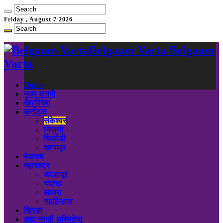
Friday , August 7 2026
Belgaum Varta Belgaum
Varta
Home
मुख्य बातमी
देश/विदेश
कर्नाटक
संकेश्वर
निपाणी
चिकोडी
खानापूर
बेळगाव
महाराष्ट्र
कोल्हापूर
चंदगड
आजरा
गडहिंग्लज
क्रिडा
लढा मराठी अस्मितेचा