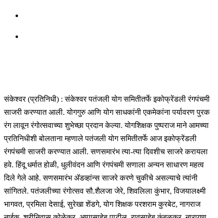
संकेश्वर (प्रतिनिधी) : संकेश्वर पतंजली योग समितीतर्फे इकोफ्रेंडली रंगपंचमी
साजरी करण्यात आली. योगगुरु आणि योग साधकांनी एकमेकांना पर्यावरण पुरक
रंग लावून रंगोत्सवाच्या शुभेच्छा प्रदान केल्या. योगशिक्षक पुष्पराज माने आमच्या
प्रतिनिधीशी बोलताना म्हणाले पतंजली योग समितीतर्फे आज इकोफ्रेंडली
रंगपंचमी साजरी करण्यात आली. सणसमारंभ त्या-त्या दिवशीच साजरे करायला
हवे. हिंदू धर्मात होळी, धुलीवंदन आणि रंगपंचमी सणाला अन्यन साधारण महत्व
दिले गेले आहे. सणसमारंभ ॲडव्हांन्स साजरे करणे चुकीचे असल्याचे त्यांनी
सांगितले. पतंजलीच्या रंगोत्सव सौ.शैलजा जेरे, शिवलिला कुंभार, विजयालक्ष्मी
भागवत, प्रमिला देसाई, सुरेखा शेंडगे, योग शिक्षक परशराम कुरबेट, नागराज
नाईक, श्रीनिवास कोळेकर, अप्पासाहेब पाटील, रावसाहेब कंबळकर, नारायण