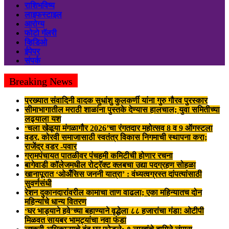
राशिभविष्य
लाइफस्टाइल
आरोग्य
फोटो गॅलरी
व्हिडिओ
ईपेपर
संपर्क
Breaking News
प्रख्यात संवादिनी वादक सुधांशु कुलकर्णी यांना गुरु गौरव पुरस्कार
सीमाभागातील मराठी शाळांना पुस्तके देण्यास हालचाल; युवा समितीच्या
लढ्याला यश
‘चला खेळूया मंगळागौर 2026’चा रंगतदार महोत्सव 8 व 9 ऑगस्टला
वडर, कोरवी समाजासाठी स्वतंत्र विकास निगमाची स्थापना करा;
राजेंद्र वडर -पवार
ग्रामपंचायत पातळीवर पंचहमी कमिटीची होणार रचना
बागेवाडी कॉलेजमधील रोट्रॅक्ट क्लबचा उद्या पदग्रहण सोहळा
खानापूरात ‘ओअँसिस जननी यात्रा’ : वंध्यत्वग्रस्त दांपत्यांसाठी
सुवर्णसंधी
रेशन दुकानदारांवरील कामाचा ताण वाढला; एका महिन्यातच दोन
महिन्यांचे धान्य वितरण
‘घर भाड्याने हवे’च्या बहाण्याने वृद्धेला ८८ हजारांचा गंडा! ओटीपी
मिळवत सायबर भामट्यांचा नवा फंडा