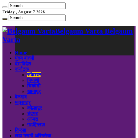
Friday , August 7 2026
Belgaum Varta Belgaum
Varta
Home
मुख्य बातमी
देश/विदेश
कर्नाटक
संकेश्वर
निपाणी
चिकोडी
खानापूर
बेळगाव
महाराष्ट्र
कोल्हापूर
चंदगड
आजरा
गडहिंग्लज
क्रिडा
लढा मराठी अस्मितेचा