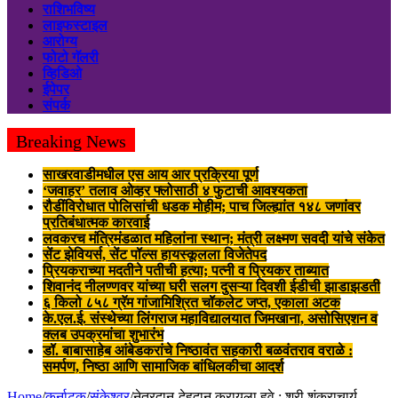
राशिभविष्य
लाइफस्टाइल
आरोग्य
फोटो गॅलरी
व्हिडिओ
ईपेपर
संपर्क
Breaking News
साखरवाडीमधील एस आय आर प्रक्रिया पूर्ण
‘जवाहर’ तलाव ओव्हर फ्लोसाठी ४ फुटाची आवश्यकता
रौडींविरोधात पोलिसांची धडक मोहीम; पाच जिल्ह्यांत १४८ जणांवर
प्रतिबंधात्मक कारवाई
लवकरच मंत्रिमंडळात महिलांना स्थान; मंत्री लक्ष्मण सवदी यांचे संकेत
सेंट झेवियर्स, सेंट पॉल्स हायस्कूलला विजेतेपद
प्रियकराच्या मदतीने पतीची हत्या; पत्नी व प्रियकर ताब्यात
शिवानंद नीलण्णवर यांच्या घरी सलग दुसऱ्या दिवशी ईडीची झाडाझडती
६ किलो ८५८ ग्रॅम गांजामिश्रित चॉकलेट जप्त, एकाला अटक
के.एल.ई. संस्थेच्या लिंगराज महाविद्यालयात जिमखाना, असोसिएशन व
क्लब उपक्रमांचा शुभारंभ
डॉ. बाबासाहेब आंबेडकरांचे निष्ठावंत सहकारी बळवंतराव वराळे :
समर्पण, निष्ठा आणि सामाजिक बांधिलकीचा आदर्श
Home
/
कर्नाटक
/
संकेश्वर
/
नेत्रदान-देहदान करायला हवे : श्री शंकराचार्य