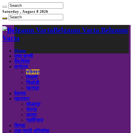
Saturday , August 8 2026
Belgaum Varta Belgaum
Varta
Home
मुख्य बातमी
देश/विदेश
कर्नाटक
संकेश्वर
निपाणी
चिकोडी
खानापूर
बेळगाव
महाराष्ट्र
कोल्हापूर
चंदगड
आजरा
गडहिंग्लज
क्रिडा
लढा मराठी अस्मितेचा