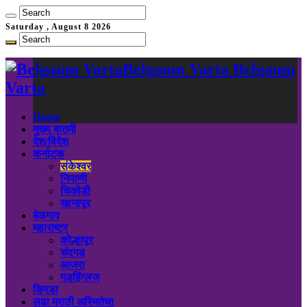
Saturday , August 8 2026
Belgaum Varta Belgaum
Varta
Home
मुख्य बातमी
देश/विदेश
कर्नाटक
संकेश्वर
निपाणी
चिकोडी
खानापूर
बेळगाव
महाराष्ट्र
कोल्हापूर
चंदगड
आजरा
गडहिंग्लज
क्रिडा
लढा मराठी अस्मितेचा