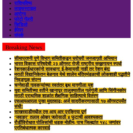
राशिभविष्य
लाइफस्टाइल
आरोग्य
फोटो गॅलरी
व्हिडिओ
ईपेपर
संपर्क
Breaking News
सीमाप्रश्नी पुणे विभाग समितीकडून घरोघरी जनजागृती अभियान
भारत विकास परिषदेची २३ ऑगस्ट रोजी राष्ट्रीय समूहगायन स्पर्धा
रेशनकार्डधारकांनो सावधान! ई-केवायसी नाही तर रेशन बंद!
मराठी विद्यानिकेतन बेळगाव येथे शालेय मंत्रिमंडळाची लोकशाही पद्धतीने
निवडणूक संपन्न
चन्नेवाडी गावकऱ्यांच्या स्वतंत्र बूथ मागणीला यश
युवा समितीच्या वतीने खानापूर तालुक्यातील गर्लगुंजी आणि सिंगीनकोप
मराठी प्राथमिक शाळांत शैक्षणिक साहित्याचे वितरण
एसआयआरला पुन्हा मुदतवाढ; अर्ज सादरीकरणासाठी १७ ऑगस्टपर्यंत
संधी!
साखरवाडीमधील एस आय आर प्रक्रिया पूर्ण
‘जवाहर’ तलाव ओव्हर फ्लोसाठी ४ फुटाची आवश्यकता
रौडींविरोधात पोलिसांची धडक मोहीम; पाच जिल्ह्यांत १४८ जणांवर
प्रतिबंधात्मक कारवाई