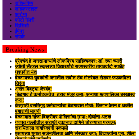
राशिभविष्य
लाइफस्टाइल
आरोग्य
फोटो गॅलरी
व्हिडिओ
ईपेपर
संपर्क
Breaking News
प्रेमचंद हे जनसामान्यांचे लोकप्रिय साहित्यकार; डॉ. रुपा च्यारी
ज्योती सेंट्रल स्कूलच्या विद्यार्थ्यांचे राज्यस्तरीय तायक्वांदो स्पर्धेत
घवघवीत यश
बेळगावच्या युवकांनी जगातील सर्वात उंच मोटरेबल रोडवर फडकविला
तिरंगा
अखेर बिबट्या जेरबंद!
‘बेळगाव हे कर्नाटकचेच’ ठराव मंजूर करा; अन्यथा महापालिका बरखास्त
करू!
कंत्राटी वसतिगृह कर्मचाऱ्यांचा बेळगावात मोर्चा; किमान वेतन व थकीत
पगाराची मागणी
बेळगावात गांजा विक्रीवर पोलिसांचा छापा; दोघांना अटक
गणपत गल्लीतील सराफी दुकानात दागिने चोरण्याचा प्रयत्न;
संशयिताला नागरिकांनी पकडले
एआयच्या युगात सर्जनशीलता आणि संस्कार जपा; विद्यार्थ्यांना प्रा. शीला