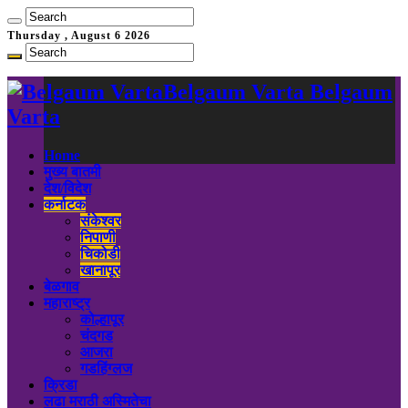
Thursday , August 6 2026
Belgaum Varta Belgaum
Varta
Home
मुख्य बातमी
देश/विदेश
कर्नाटक
संकेश्वर
निपाणी
चिकोडी
खानापूर
बेळगाव
महाराष्ट्र
कोल्हापूर
चंदगड
आजरा
गडहिंग्लज
क्रिडा
लढा मराठी अस्मितेचा