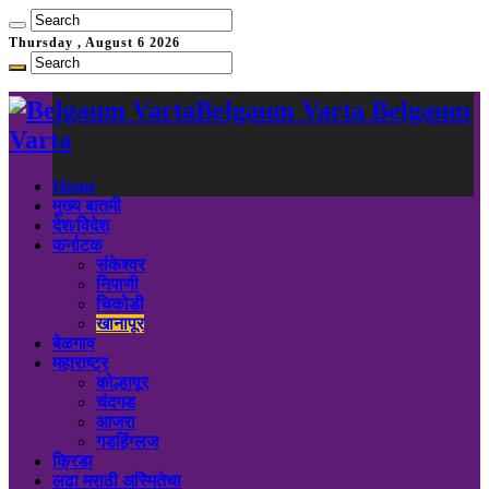
Thursday , August 6 2026
Belgaum Varta Belgaum
Varta
Home
मुख्य बातमी
देश/विदेश
कर्नाटक
संकेश्वर
निपाणी
चिकोडी
खानापूर
बेळगाव
महाराष्ट्र
कोल्हापूर
चंदगड
आजरा
गडहिंग्लज
क्रिडा
लढा मराठी अस्मितेचा