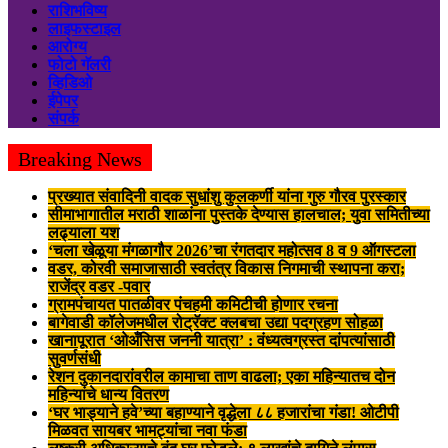
राशिभविष्य
लाइफस्टाइल
आरोग्य
फोटो गॅलरी
व्हिडिओ
ईपेपर
संपर्क
Breaking News
प्रख्यात संवादिनी वादक सुधांशु कुलकर्णी यांना गुरु गौरव पुरस्कार
सीमाभागातील मराठी शाळांना पुस्तके देण्यास हालचाल; युवा समितीच्या
लढ्याला यश
‘चला खेळूया मंगळागौर 2026’चा रंगतदार महोत्सव 8 व 9 ऑगस्टला
वडर, कोरवी समाजासाठी स्वतंत्र विकास निगमाची स्थापना करा;
राजेंद्र वडर -पवार
ग्रामपंचायत पातळीवर पंचहमी कमिटीची होणार रचना
बागेवाडी कॉलेजमधील रोट्रॅक्ट क्लबचा उद्या पदग्रहण सोहळा
खानापूरात ‘ओअँसिस जननी यात्रा’ : वंध्यत्वग्रस्त दांपत्यांसाठी
सुवर्णसंधी
रेशन दुकानदारांवरील कामाचा ताण वाढला; एका महिन्यातच दोन
महिन्यांचे धान्य वितरण
‘घर भाड्याने हवे’च्या बहाण्याने वृद्धेला ८८ हजारांचा गंडा! ओटीपी
मिळवत सायबर भामट्यांचा नवा फंडा