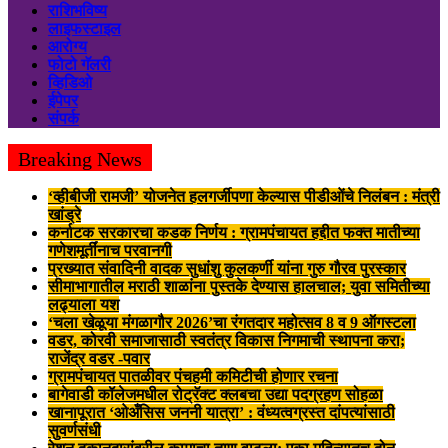
राशिभविष्य
लाइफस्टाइल
आरोग्य
फोटो गॅलरी
व्हिडिओ
ईपेपर
संपर्क
Breaking News
‘व्हीबीजी रामजी’ योजनेत हलगर्जीपणा केल्यास पीडीओंचे निलंबन : मंत्री
खांड्रे
कर्नाटक सरकारचा कडक निर्णय : ग्रामपंचायत हद्दीत फक्त मातीच्या
गणेशमूर्तींनाच परवानगी
प्रख्यात संवादिनी वादक सुधांशु कुलकर्णी यांना गुरु गौरव पुरस्कार
सीमाभागातील मराठी शाळांना पुस्तके देण्यास हालचाल; युवा समितीच्या
लढ्याला यश
‘चला खेळूया मंगळागौर 2026’चा रंगतदार महोत्सव 8 व 9 ऑगस्टला
वडर, कोरवी समाजासाठी स्वतंत्र विकास निगमाची स्थापना करा;
राजेंद्र वडर -पवार
ग्रामपंचायत पातळीवर पंचहमी कमिटीची होणार रचना
बागेवाडी कॉलेजमधील रोट्रॅक्ट क्लबचा उद्या पदग्रहण सोहळा
खानापूरात ‘ओअँसिस जननी यात्रा’ : वंध्यत्वग्रस्त दांपत्यांसाठी
सुवर्णसंधी