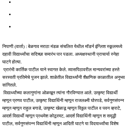
निपाणी (वार्ता) : बेळगाव मराठा मंडळ संचलित येथील मॉडर्न इंग्लिश स्कूलमध्ये
दहावी विद्यार्थ्यांचा सदिच्छा समारंभ पार पडला. अध्यक्षस्थानी प्राचार्या स्नेहा
घाटगे होत्या.
प्रारंभी कार्तिक पाटील याने स्वागत केले. व्यासपिठावरील मान्यवरांच्या हस्ते
सरस्वती प्रतिमेचे पुजन झाले. शाळेतील विद्यार्थ्यांनी शैक्षणिक काळातील अनुभव
सांगितले.
विद्यार्थ्यांच्या कलागुणांना ओळखून त्यांना गौरविण्यात आले. उत्कृष्ट विद्यार्थी
म्हणून प्रणव पाटील, उत्कृष्ट विद्यार्थिनी म्हणून राजलक्ष्मी घोरपडे, सर्वगुणसंपन्न
म्हणून म्हणून राहुल बगाडे, उत्कृष्ट खेळाडू म्हणून विठ्ठल पाटील व पवन व्हराटे,
आदर्श विद्यार्थी म्हणून प्रथमेश कोठूरमट, आदर्श विद्यार्थिनी म्हणून श समृद्धी
पाटील, सर्वगुणसंपन्न विद्यार्थिनी म्हणून आदिती घाटगे या विदयार्थ्यांचा विशेष