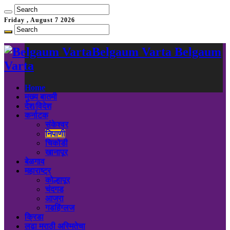
Friday , August 7 2026
Belgaum Varta Belgaum
Varta
Home
मुख्य बातमी
देश/विदेश
कर्नाटक
संकेश्वर
निपाणी
चिकोडी
खानापूर
बेळगाव
महाराष्ट्र
कोल्हापूर
चंदगड
आजरा
गडहिंग्लज
क्रिडा
लढा मराठी अस्मितेचा